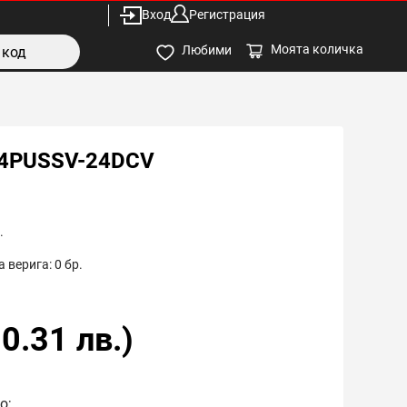
Вход
Регистрация
Моята количка
Любими
14PUSSV-24DCV
.
 верига:
0
бр.
0.31
лв.)
о;