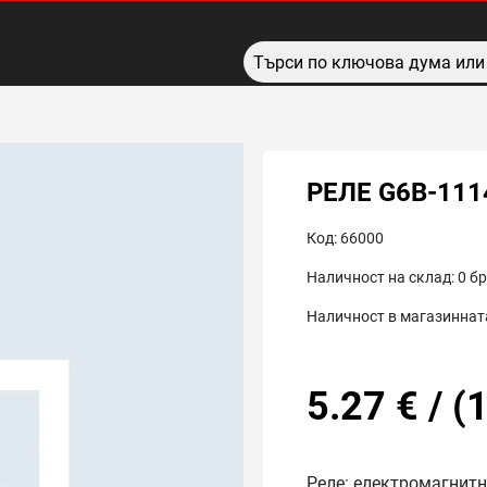
РЕЛЕ G6B-11
Код:
66000
Наличност на склад:
0
бр
Наличност в магазинната
5.27
€
/
(
1
Реле: електромагнитн