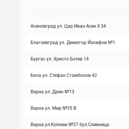
Асеновград ул. Цар Иван Асен II 34
Благоевград ул. Димитър Йосифов №1
Бургас ул. Христо Ботев 14
Бяла ул. Стефан Стамболов 42
Варна ул. Дрин №13
Варна ул. Мир №35 В
Варна ул.Копнеж №27 бул.Сливница