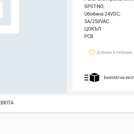
SPST-NO;
Uбобина:24VDC;
5A/250VAC
ЦОКЪЛ
PCB
Добави в любими
Безплатна екс
ЕВЮТА