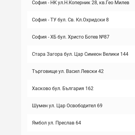
София - НК ул.Н.Коперник 28, кв.Гео Милев
София - ТУ бул. Св. Кл.Охридски 8
София - ХБ бул. Христо Ботев №87
Стара Загора бул. Цар Симеон Велики 144
Търговище ул. Васил Левски 42
Хасково бул. България 162
Шумен ул. Цар Освободител 69
Ямбол ул. Преслав 64