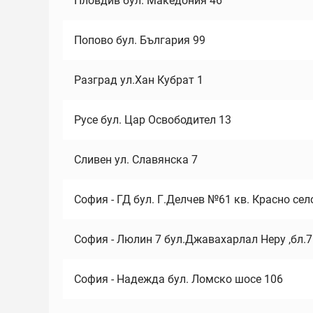
Пловдив бул. Македония 46
Попово бул. България 99
Разград ул.Хан Кубрат 1
Русе бул. Цар Освободител 13
Сливен ул. Славянска 7
София - ГД бул. Г.Делчев №61 кв. Красно сел
София - Люлин 7 бул.Джавахарлал Неру ,бл.
София - Надежда бул. Ломско шосе 106