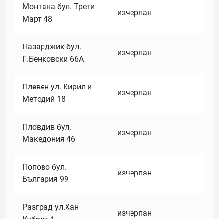
Монтана бул. Трети
изчерпан
Март 48
Пазарджик бул.
изчерпан
Г.Бенковски 66А
Плевен ул. Кирил и
изчерпан
Методий 18
Пловдив бул.
изчерпан
Македония 46
Попово бул.
изчерпан
България 99
Разград ул.Хан
изчерпан