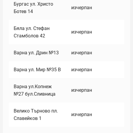
Бургас ул. Христо
изчерпан
Ботев 14
Бяла ул. Стефан
изчерпан
Стамболов 42
Варна ул. Дрин №13
изчерпан
Варна ул. Мир №35 В
изчерпан
Варна ул.Копнеж
изчерпан
№27 бул.Сливница
Велико Търново пл.
изчерпан
Славейков 1