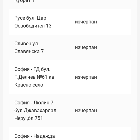
Кубрат 1
Русе бул. Цар
изчерпан
Освободител 13
Сливен ул.
изчерпан
Славянска 7
София - ГД бул.
Г.Делчев №61 кв.
изчерпан
Красно село
София - Люлин 7
бул.Джавахарлал
изчерпан
Неру ,бл.751
София - Надежда