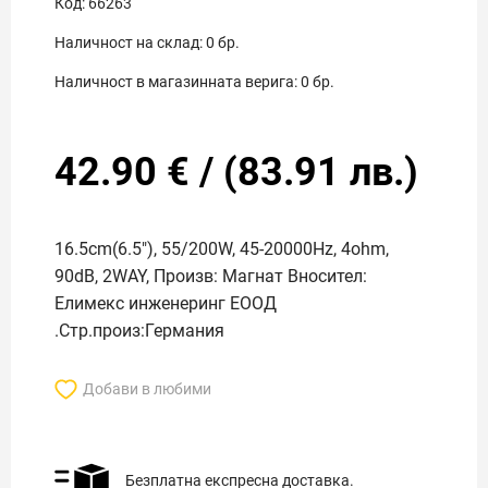
Код:
66263
Наличност на склад:
0
бр.
Наличност в магазинната верига:
0
бр.
42.90
€
/
(
83.91
лв.)
16.5cm(6.5"), 55/200W, 45-20000Hz, 4ohm,
90dB, 2WAY, Произв: Магнат Вносител:
Елимекс инженеринг ЕООД
.Стр.произ:Германия
Добави в любими
Безплатна експресна доставка.