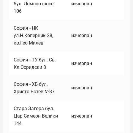
бул. Ломско шосе
изчерпан
106
София - НК
ул.Н.Коперник 28,
изчерпан
кв.Гео Милев
София - ТУ бул. Св.
изчерпан
Кл.Охридски 8
София - ХБ бул.
изчерпан
Христо Ботев №87
Стара Загора бул.
Цар Симеон Велики
изчерпан
144