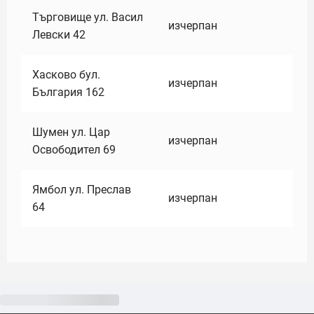
Търговище ул. Васил
изчерпан
Левски 42
Хасково бул.
изчерпан
България 162
Шумен ул. Цар
изчерпан
Освободител 69
Ямбол ул. Преслав
изчерпан
64