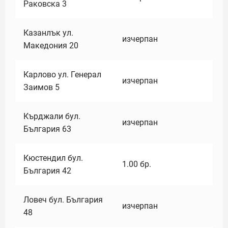
Раковска 3
Казанлък ул.
изчерпан
Македония 20
Карлово ул. Генерал
изчерпан
Заимов 5
Кърджали бул.
изчерпан
България 63
Кюстендил бул.
1.00
бр.
България 42
Ловеч бул. България
изчерпан
48