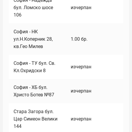
София - Надежда
бул. Ломско шосе
изчерпан
106
София - НК
ул.Н.Коперник 28,
1.00
бр.
кв.Гео Милев
София - ТУ бул. Св.
изчерпан
Кл.Охридски 8
София - ХБ бул.
изчерпан
Христо Ботев №87
Стара Загора бул.
Цар Симеон Велики
изчерпан
144