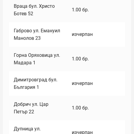
Враца бул. Христо
1.00
бр.
Ботев 52
Габрово ул. Емануил
изчерпан
Манолов 23
Горна Оряховица ул.
1.00
бр.
Мадара 1
Димитровград бул.
изчерпан
България 1
Добрич ул. Цар
1.00
бр.
Петър 22
Дупница ул.
изчерпан