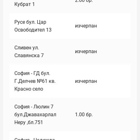
2.00
бр.
Кубрат 1
Русе бул. Цар
изчерпан
Освободител 13
Сливен ул.
изчерпан
Славянска 7
София - ГД бул.
Г.Делчев №61 кв.
изчерпан
Красно село
София - Люлин 7
бул.Джавахарлал
1.00
бр.
Неру ,бл.751