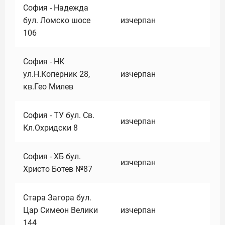
София - Надежда
бул. Ломско шосе
изчерпан
106
София - НК
ул.Н.Коперник 28,
изчерпан
кв.Гео Милев
София - ТУ бул. Св.
изчерпан
Кл.Охридски 8
София - ХБ бул.
изчерпан
Христо Ботев №87
Стара Загора бул.
Цар Симеон Велики
изчерпан
144