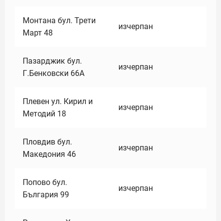
Монтана бул. Трети
изчерпан
Март 48
Пазарджик бул.
изчерпан
Г.Бенковски 66А
Плевен ул. Кирил и
изчерпан
Методий 18
Пловдив бул.
изчерпан
Македония 46
Попово бул.
изчерпан
България 99