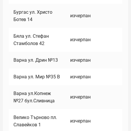
Бургас ул. Христо
изчерпан
Ботев 14
Бяла ул. Стефан
изчерпан
Стамболов 42
Варна ул. Дрин №13
изчерпан
Варна ул. Мир №35 В
изчерпан
Варна ул.Копнеж
изчерпан
№27 бул.Сливница
Велико Търново пл.
изчерпан
Славейков 1