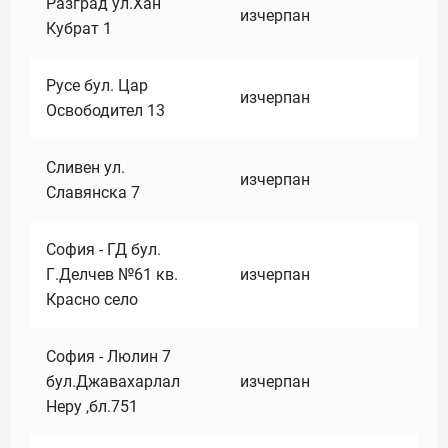
Разград ул.Хан
изчерпан
Кубрат 1
Русе бул. Цар
изчерпан
Освободител 13
Сливен ул.
изчерпан
Славянска 7
София - ГД бул.
Г.Делчев №61 кв.
изчерпан
Красно село
София - Люлин 7
бул.Джавахарлал
изчерпан
Неру ,бл.751