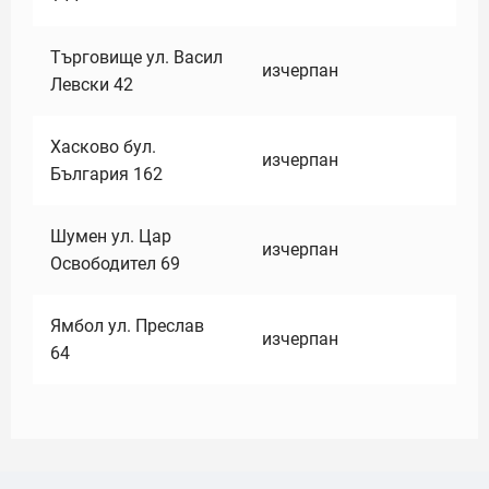
Търговище ул. Васил
изчерпан
Левски 42
Хасково бул.
изчерпан
България 162
Шумен ул. Цар
изчерпан
Освободител 69
Ямбол ул. Преслав
изчерпан
64