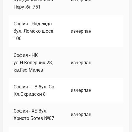
Неру ,бл.751
София - Надежда
бул. Ломско шосе
изчерпан
106
София - НК
ул.Н.Коперник 28,
изчерпан
кв.Гео Милев
София - ТУ бул. Св.
изчерпан
Кл.Охридски 8
София - ХБ бул.
изчерпан
Христо Ботев №87