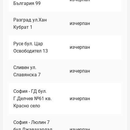
България 99
Разград ул.Хан
изчерпан
Кубрат 1
Русе бул. Цар
изчерпан
Освободител 13
Сливен ул.
изчерпан
Славянска 7
София - ГД бул.
Г.Делчев №61 кв.
изчерпан
Красно село
София - Люлин 7
бул.Джавахарлал
изчерпан