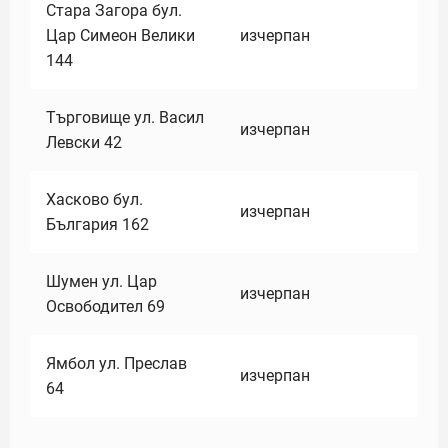
Стара Загора бул.
Цар Симеон Велики
изчерпан
144
Търговище ул. Васил
изчерпан
Левски 42
Хасково бул.
изчерпан
България 162
Шумен ул. Цар
изчерпан
Освободител 69
Ямбол ул. Преслав
изчерпан
64