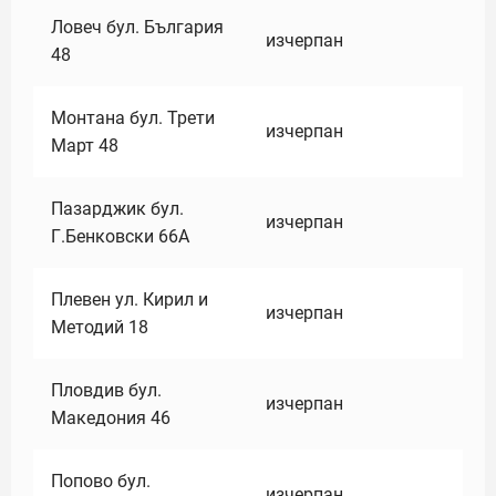
Ловеч бул. България
изчерпан
48
Монтана бул. Трети
изчерпан
Март 48
Пазарджик бул.
изчерпан
Г.Бенковски 66А
Плевен ул. Кирил и
изчерпан
Методий 18
Пловдив бул.
изчерпан
Македония 46
Попово бул.
изчерпан