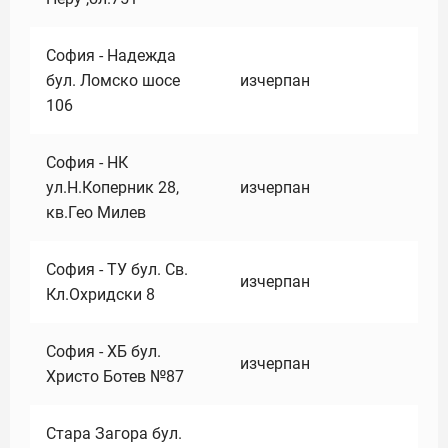
София - Надежда
бул. Ломско шосе
изчерпан
106
София - НК
ул.Н.Коперник 28,
изчерпан
кв.Гео Милев
София - ТУ бул. Св.
изчерпан
Кл.Охридски 8
София - ХБ бул.
изчерпан
Христо Ботев №87
Стара Загора бул.