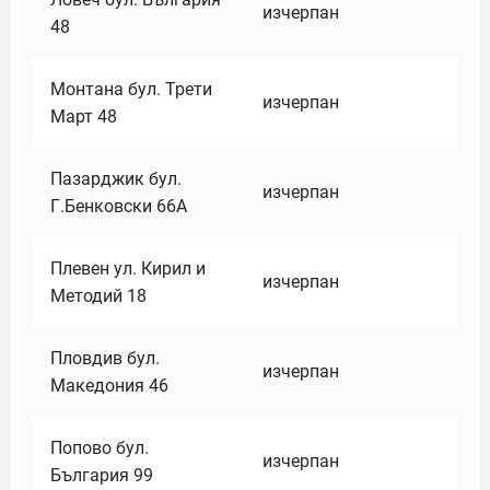
изчерпан
48
Монтана бул. Трети
изчерпан
Март 48
Пазарджик бул.
изчерпан
Г.Бенковски 66А
Плевен ул. Кирил и
изчерпан
Методий 18
Пловдив бул.
изчерпан
Македония 46
Попово бул.
изчерпан
България 99