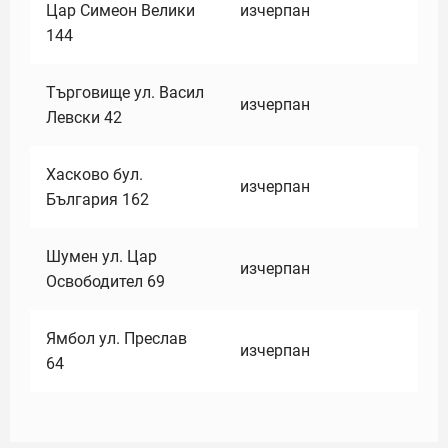
Цар Симеон Велики
изчерпан
144
Търговище ул. Васил
изчерпан
Левски 42
Хасково бул.
изчерпан
България 162
Шумен ул. Цар
изчерпан
Освободител 69
Ямбол ул. Преслав
изчерпан
64