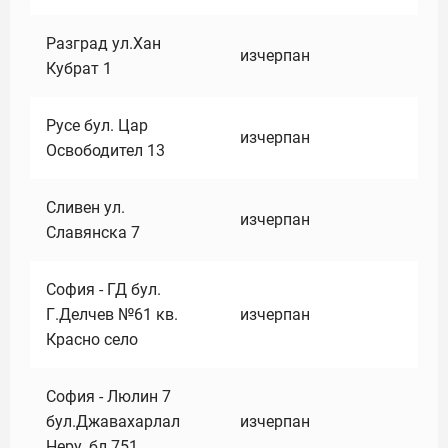
Разград ул.Хан
изчерпан
Кубрат 1
Русе бул. Цар
изчерпан
Освободител 13
Сливен ул.
изчерпан
Славянска 7
София - ГД бул.
Г.Делчев №61 кв.
изчерпан
Красно село
София - Люлин 7
бул.Джавахарлал
изчерпан
Неру ,бл.751