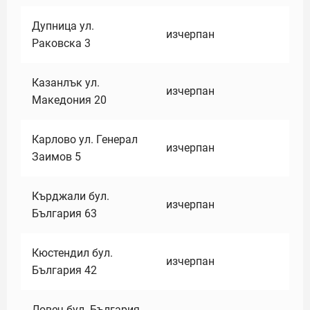
Дупница ул.
изчерпан
Раковска 3
Казанлък ул.
изчерпан
Македония 20
Карлово ул. Генерал
изчерпан
Заимов 5
Кърджали бул.
изчерпан
България 63
Кюстендил бул.
изчерпан
България 42
Ловеч бул. България