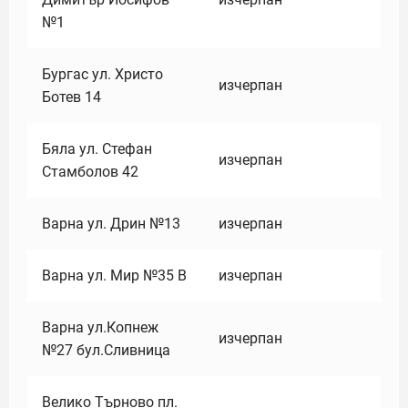
№1
Бургас ул. Христо
изчерпан
Ботев 14
Бяла ул. Стефан
изчерпан
Стамболов 42
Варна ул. Дрин №13
изчерпан
Варна ул. Мир №35 В
изчерпан
Варна ул.Копнеж
изчерпан
№27 бул.Сливница
Велико Търново пл.