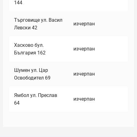
144
Търговище ул. Васил
изчерпан
Левски 42
Хасково бул.
изчерпан
България 162
Шумен ул. Цар
изчерпан
Освободител 69
Ямбол ул. Преслав
изчерпан
64