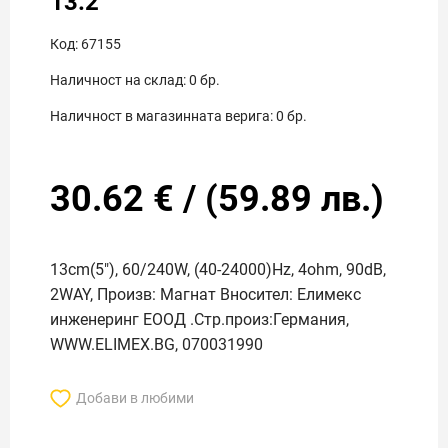
13.2
Код:
67155
Наличност на склад:
0
бр.
Наличност в магазинната верига:
0
бр.
30.62
€
/
(
59.89
лв.)
13cm(5"), 60/240W, (40-24000)Hz, 4ohm, 90dB,
2WAY, Произв: Магнат Вносител: Елимекс
инженеринг ЕООД .Стр.произ:Германия,
WWW.ELIMEX.BG, 070031990
Добави в любими