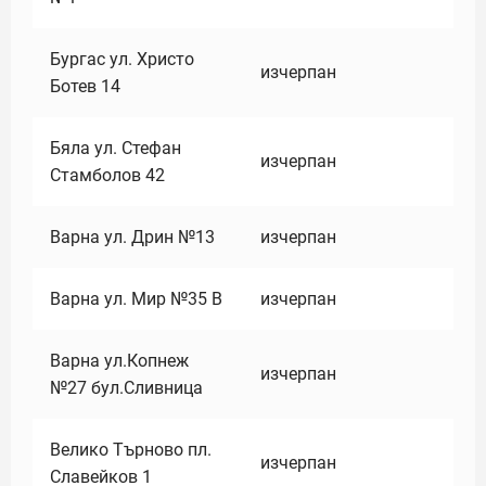
Бургас ул. Христо
изчерпан
Ботев 14
Бяла ул. Стефан
изчерпан
Стамболов 42
Варна ул. Дрин №13
изчерпан
Варна ул. Мир №35 В
изчерпан
Варна ул.Копнеж
изчерпан
№27 бул.Сливница
Велико Търново пл.
изчерпан
Славейков 1