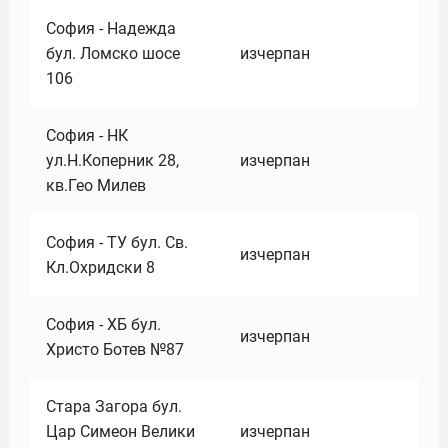
София - Надежда
бул. Ломско шосе
изчерпан
106
София - НК
ул.Н.Коперник 28,
изчерпан
кв.Гео Милев
София - ТУ бул. Св.
изчерпан
Кл.Охридски 8
София - ХБ бул.
изчерпан
Христо Ботев №87
Стара Загора бул.
Цар Симеон Велики
изчерпан