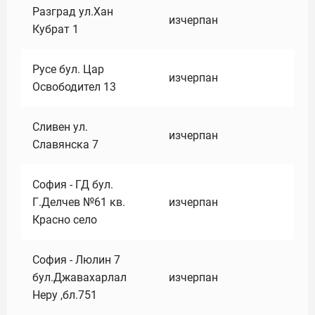
Разград ул.Хан
изчерпан
Кубрат 1
Русе бул. Цар
изчерпан
Освободител 13
Сливен ул.
изчерпан
Славянска 7
София - ГД бул.
Г.Делчев №61 кв.
изчерпан
Красно село
София - Люлин 7
бул.Джавахарлал
изчерпан
Неру ,бл.751