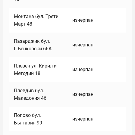
Монтана бул. Трети
изчерпан
Март 48
Пазарджик бул.
изчерпан
Г.Бенковски 66А
Плевен ул. Кирил и
изчерпан
Методий 18
Пловдив бул.
изчерпан
Македония 46
Попово бул.
изчерпан
България 99