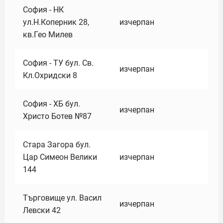
София - НК
ул.Н.Коперник 28,
изчерпан
кв.Гео Милев
София - ТУ бул. Св.
изчерпан
Кл.Охридски 8
София - ХБ бул.
изчерпан
Христо Ботев №87
Стара Загора бул.
Цар Симеон Велики
изчерпан
144
Търговище ул. Васил
изчерпан
Левски 42