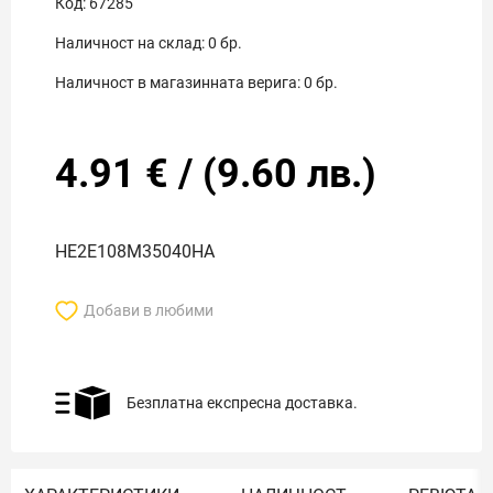
Код:
67285
Наличност на склад:
0
бр.
Наличност в магазинната верига:
0
бр.
4.91
€
/
(
9.60
лв.)
HE2E108M35040HA
Добави в любими
Безплатна експресна доставка.