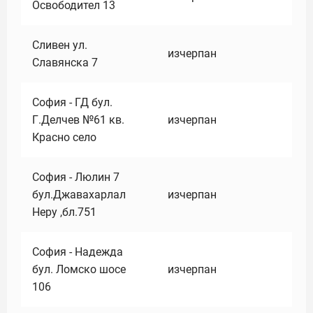
Освободител 13
Сливен ул.
изчерпан
Славянска 7
София - ГД бул.
Г.Делчев №61 кв.
изчерпан
Красно село
София - Люлин 7
бул.Джавахарлал
изчерпан
Неру ,бл.751
София - Надежда
бул. Ломско шосе
изчерпан
106