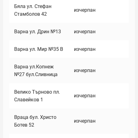
Бяла ул. Стефан
изчерпан
Стамболов 42
Варна ул. Дрин №13
изчерпан
Варна ул. Мир №35 В
изчерпан
Варна ул.Копнеж
изчерпан
№27 бул.Сливница
Велико Търново пл.
изчерпан
Славейков 1
Враца бул. Христо
изчерпан
Ботев 52