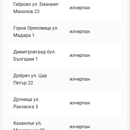
Габрово ул. Емануил
изчерпан
Манолов 23
Горна Оряховица ул.
изчерпан
Мадара 1
Димитровград бул.
изчерпан
България 1
Добрич ул. Цар
изчерпан
Петър 22
Дупница ул.
изчерпан
Раковска 3
Казанлък ул.
изчерпан