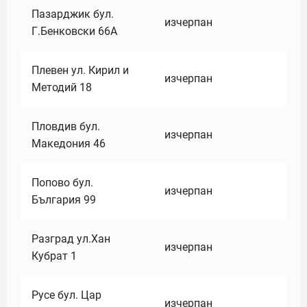
Пазарджик бул.
изчерпан
Г.Бенковски 66А
Плевен ул. Кирил и
изчерпан
Методий 18
Пловдив бул.
изчерпан
Македония 46
Попово бул.
изчерпан
България 99
Разград ул.Хан
изчерпан
Кубрат 1
Русе бул. Цар
изчерпан