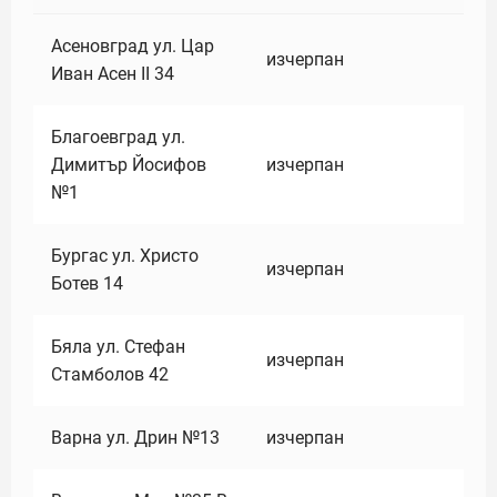
Асеновград ул. Цар
изчерпан
Иван Асен II 34
Благоевград ул.
Димитър Йосифов
изчерпан
№1
Бургас ул. Христо
изчерпан
Ботев 14
Бяла ул. Стефан
изчерпан
Стамболов 42
Варна ул. Дрин №13
изчерпан