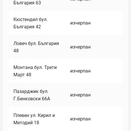
България 63
Кюстендил бул.
изчерпан
България 42
Ловеч бул. България
изчерпан
48
Монтана бул. Трети
изчерпан
Март 48
Пазарджик бул.
изчерпан
Г.Бенковски 66А
Плевен ул. Кирил и
изчерпан
Методий 18