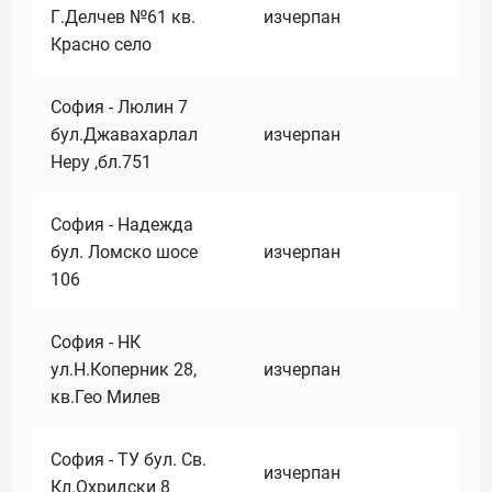
Г.Делчев №61 кв.
изчерпан
Красно село
София - Люлин 7
бул.Джавахарлал
изчерпан
Неру ,бл.751
София - Надежда
бул. Ломско шосе
изчерпан
106
София - НК
ул.Н.Коперник 28,
изчерпан
кв.Гео Милев
София - ТУ бул. Св.
изчерпан
Кл.Охридски 8