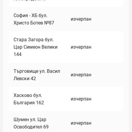
София - ХБ бул.
изчерпан
Христо Ботев №87
Стара Загора бул.
Цар Симеон Велики
изчерпан
144
Търговище ул. Васил
изчерпан
Левски 42
Хасково бул.
изчерпан
България 162
Шумен ул. Цар
изчерпан
Освободител 69