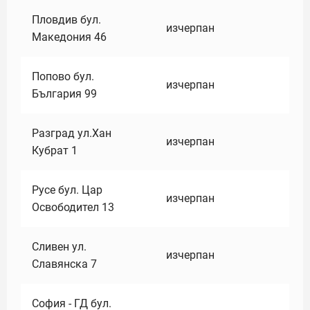
Пловдив бул.
изчерпан
Македония 46
Попово бул.
изчерпан
България 99
Разград ул.Хан
изчерпан
Кубрат 1
Русе бул. Цар
изчерпан
Освободител 13
Сливен ул.
изчерпан
Славянска 7
София - ГД бул.