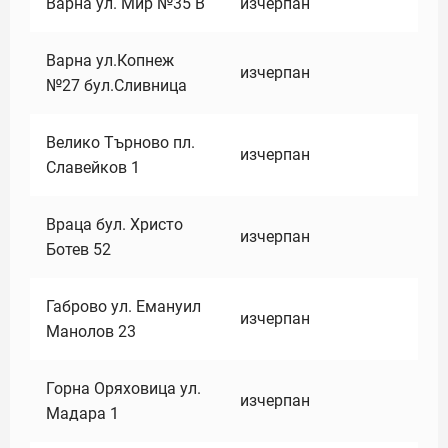
Варна ул. Мир №35 В
изчерпан
Варна ул.Копнеж
изчерпан
№27 бул.Сливница
Велико Търново пл.
изчерпан
Славейков 1
Враца бул. Христо
изчерпан
Ботев 52
Габрово ул. Емануил
изчерпан
Манолов 23
Горна Оряховица ул.
изчерпан
Мадара 1