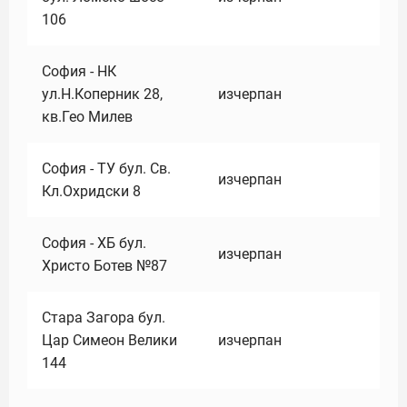
106
София - НК
ул.Н.Коперник 28,
изчерпан
кв.Гео Милев
София - ТУ бул. Св.
изчерпан
Кл.Охридски 8
София - ХБ бул.
изчерпан
Христо Ботев №87
Стара Загора бул.
Цар Симеон Велики
изчерпан
144