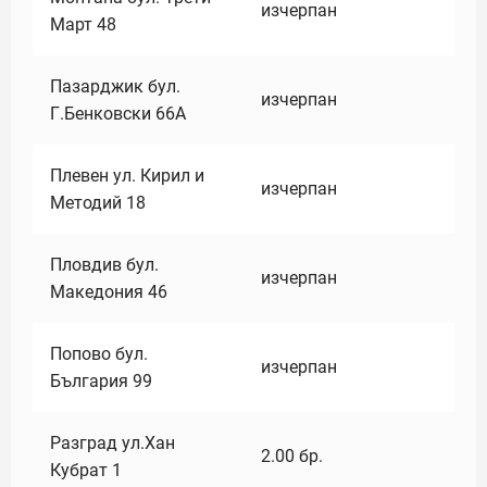
изчерпан
Март 48
Пазарджик бул.
изчерпан
Г.Бенковски 66А
Плевен ул. Кирил и
изчерпан
Методий 18
Пловдив бул.
изчерпан
Македония 46
Попово бул.
изчерпан
България 99
Разград ул.Хан
2.00
бр.
Кубрат 1