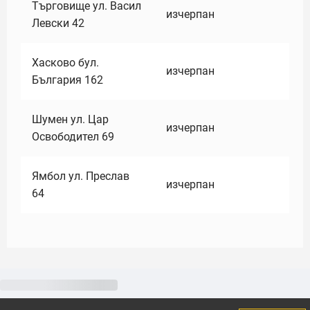
Търговище ул. Васил
изчерпан
Левски 42
Хасково бул.
изчерпан
България 162
Шумен ул. Цар
изчерпан
Освободител 69
Ямбол ул. Преслав
изчерпан
64