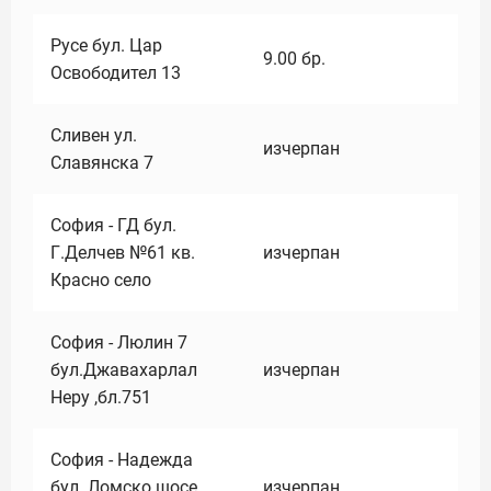
Русе бул. Цар
9.00
бр.
Освободител 13
Сливен ул.
изчерпан
Славянска 7
София - ГД бул.
Г.Делчев №61 кв.
изчерпан
Красно село
София - Люлин 7
бул.Джавахарлал
изчерпан
Неру ,бл.751
София - Надежда
бул. Ломско шосе
изчерпан