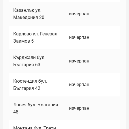
Казанлък ул.
изчерпан
Македония 20
Карлово ул. Генерал
изчерпан
Заимов 5
Кърджали бул.
изчерпан
България 63
Кюстендил бул.
изчерпан
България 42
Ловеч бул. България
изчерпан
48
Монтана бул. Трети