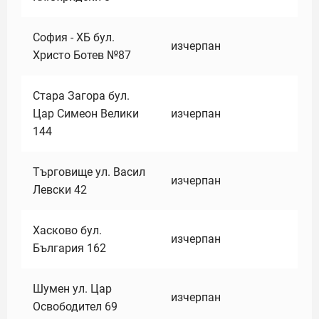
София - ХБ бул.
изчерпан
Христо Ботев №87
Стара Загора бул.
Цар Симеон Велики
изчерпан
144
Търговище ул. Васил
изчерпан
Левски 42
Хасково бул.
изчерпан
България 162
Шумен ул. Цар
изчерпан
Освободител 69