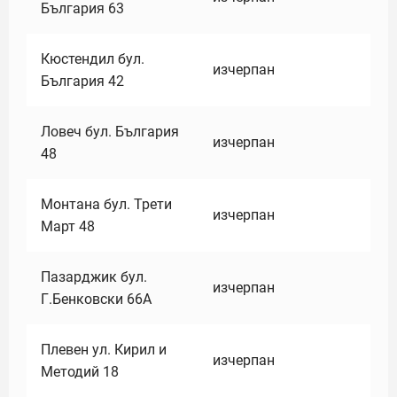
България 63
Кюстендил бул.
изчерпан
България 42
Ловеч бул. България
изчерпан
48
Монтана бул. Трети
изчерпан
Март 48
Пазарджик бул.
изчерпан
Г.Бенковски 66А
Плевен ул. Кирил и
изчерпан
Методий 18