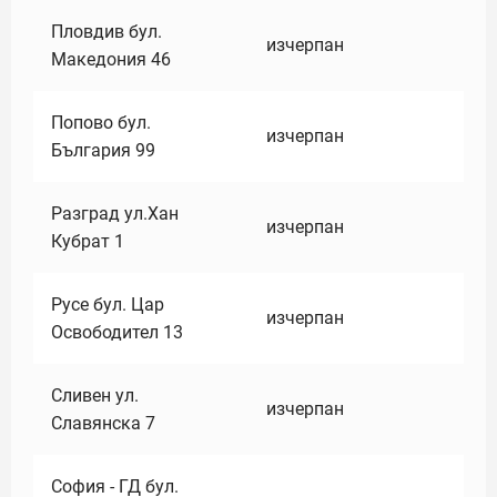
Пловдив бул.
изчерпан
Македония 46
Попово бул.
изчерпан
България 99
Разград ул.Хан
изчерпан
Кубрат 1
Русе бул. Цар
изчерпан
Освободител 13
Сливен ул.
изчерпан
Славянска 7
София - ГД бул.