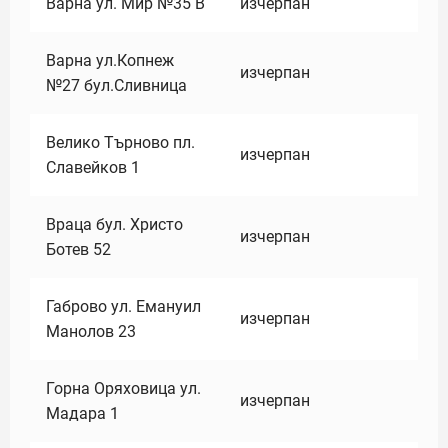
Варна ул. Мир №35 В
изчерпан
Варна ул.Копнеж
изчерпан
№27 бул.Сливница
Велико Търново пл.
изчерпан
Славейков 1
Враца бул. Христо
изчерпан
Ботев 52
Габрово ул. Емануил
изчерпан
Манолов 23
Горна Оряховица ул.
изчерпан
Мадара 1