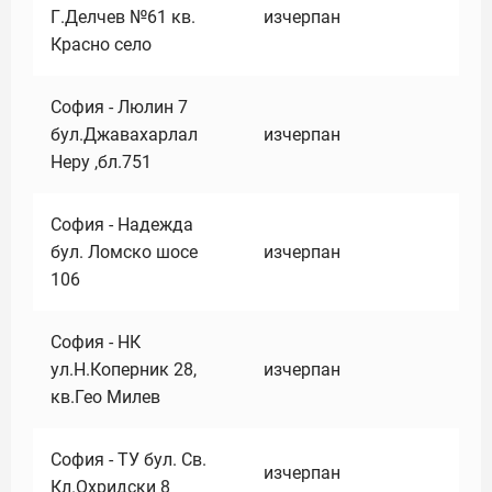
Г.Делчев №61 кв.
изчерпан
Красно село
София - Люлин 7
бул.Джавахарлал
изчерпан
Неру ,бл.751
София - Надежда
бул. Ломско шосе
изчерпан
106
София - НК
ул.Н.Коперник 28,
изчерпан
кв.Гео Милев
София - ТУ бул. Св.
изчерпан
Кл.Охридски 8