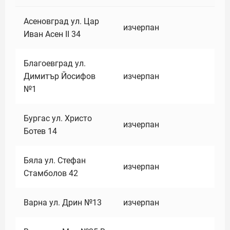
Асеновград ул. Цар
изчерпан
Иван Асен II 34
Благоевград ул.
Димитър Йосифов
изчерпан
№1
Бургас ул. Христо
изчерпан
Ботев 14
Бяла ул. Стефан
изчерпан
Стамболов 42
Варна ул. Дрин №13
изчерпан