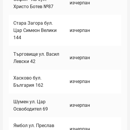
изчерпан
Христо Ботев №87
Стара Загора бул.
Цар Симеон Велики
изчерпан
144
Търговище ул. Васил
изчерпан
Левски 42
Хасково бул.
изчерпан
България 162
Шумен ул. Цар
изчерпан
Освободител 69
Ямбол ул. Преслав
изчерпан