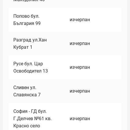
Попово бул.
изчерпан
България 99
Разград ул.Хан
изчерпан
Кубрат 1
Русе бул. Цар
изчерпан
Освободител 13
Сливен ул.
изчерпан
Славянска 7
София - ГД бул.
Г.Делчев №61 кв.
изчерпан
Красно село