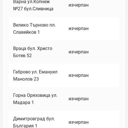
Варна ул.Копнеж
изчерпан
№27 бул.Сливница
Велико Търново пл.
изчерпан
Славейков 1
Враца бул. Христо
изчерпан
Ботев 52
Габрово ул. Емануил
изчерпан
Манолов 23
Горна Оряховица ул.
изчерпан
Мадара 1
Димитровград бул.
изчерпан
България 1