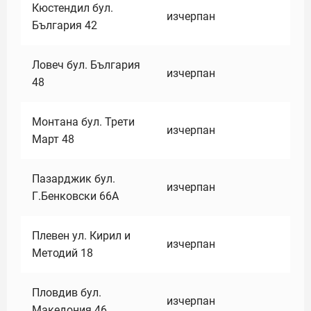
Кюстендил бул.
изчерпан
България 42
Ловеч бул. България
изчерпан
48
Монтана бул. Трети
изчерпан
Март 48
Пазарджик бул.
изчерпан
Г.Бенковски 66А
Плевен ул. Кирил и
изчерпан
Методий 18
Пловдив бул.
изчерпан
Македония 46