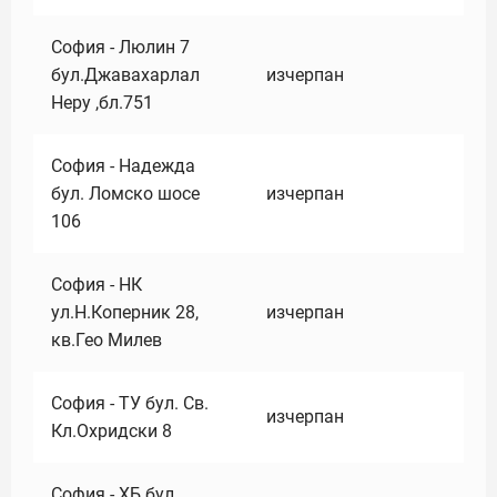
София - Люлин 7
бул.Джавахарлал
изчерпан
Неру ,бл.751
София - Надежда
бул. Ломско шосе
изчерпан
106
София - НК
ул.Н.Коперник 28,
изчерпан
кв.Гео Милев
София - ТУ бул. Св.
изчерпан
Кл.Охридски 8
София - ХБ бул.