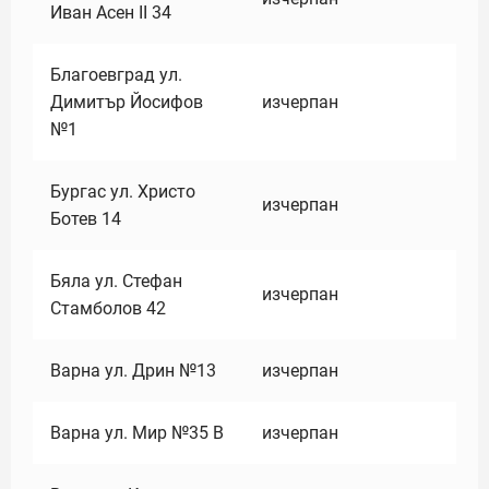
Иван Асен II 34
Благоевград ул.
Димитър Йосифов
изчерпан
№1
Бургас ул. Христо
изчерпан
Ботев 14
Бяла ул. Стефан
изчерпан
Стамболов 42
Варна ул. Дрин №13
изчерпан
Варна ул. Мир №35 В
изчерпан