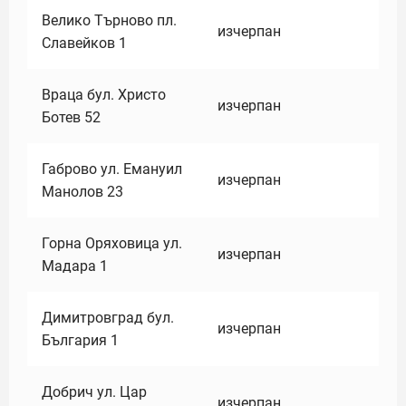
Велико Търново пл.
изчерпан
Славейков 1
Враца бул. Христо
изчерпан
Ботев 52
Габрово ул. Емануил
изчерпан
Манолов 23
Горна Оряховица ул.
изчерпан
Мадара 1
Димитровград бул.
изчерпан
България 1
Добрич ул. Цар
изчерпан