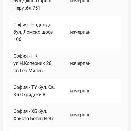
бул.Джавахарлал
изчерпан
Неру ,бл.751
София - Надежда
бул. Ломско шосе
изчерпан
106
София - НК
ул.Н.Коперник 28,
изчерпан
кв.Гео Милев
София - ТУ бул. Св.
изчерпан
Кл.Охридски 8
София - ХБ бул.
изчерпан
Христо Ботев №87