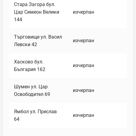
Стара Загора бул.
Цар Симеон Велики
изчерпан
144
Търговище ул. Васил
изчерпан
Левски 42
Хасково бул.
изчерпан
България 162
Шумен ул. Цар
изчерпан
Освободител 69
Ямбол ул. Преслав
изчерпан
64