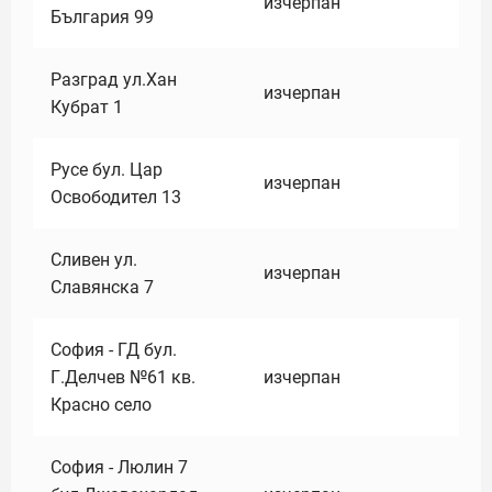
изчерпан
България 99
Разград ул.Хан
изчерпан
Кубрат 1
Русе бул. Цар
изчерпан
Освободител 13
Сливен ул.
изчерпан
Славянска 7
София - ГД бул.
Г.Делчев №61 кв.
изчерпан
Красно село
София - Люлин 7