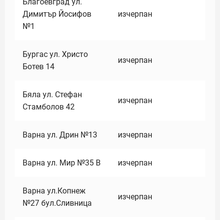
Благоевград ул.
Димитър Йосифов
изчерпан
№1
Бургас ул. Христо
изчерпан
Ботев 14
Бяла ул. Стефан
изчерпан
Стамболов 42
Варна ул. Дрин №13
изчерпан
Варна ул. Мир №35 В
изчерпан
Варна ул.Копнеж
изчерпан
№27 бул.Сливница