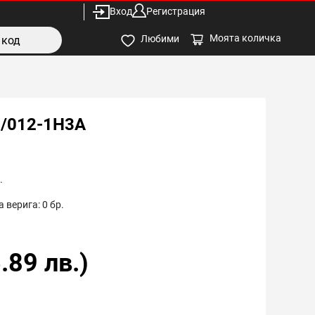
Вход
Регистрация
Моята количка
Любими
I/012-1H3A
.
 верига:
0
бр.
.89
лв.)