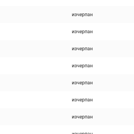
изчерпан
изчерпан
изчерпан
изчерпан
изчерпан
изчерпан
изчерпан
изчерпан