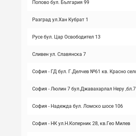
Попово бул. България 99
Разград ул.Хан Кубрат 1
Русе бул. Цар Освободител 13
Сливен ул. Славянска 7
София - ГД бул. Г.Делчев №61 кв. Красно сел
София - Люлин 7 бул.Джавахарлал Неру ,бл.
София - Надежда бул. Ломско шосе 106
София - НК ул.Н.Коперник 28, кв.Гео Милев