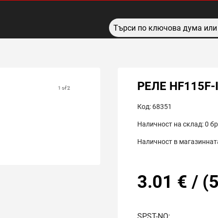
РЕЛЕ HF115F-
1 of 2
Код:
68351
Наличност на склад:
0
бр
Наличност в магазинната
3.01
€
/
(
5
SPST-NO;