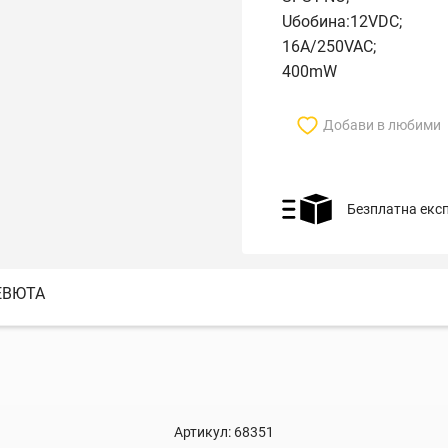
Uбобина:12VDC;
16A/250VAC;
400mW
Добави в любими
Безплатна екс
ЕВЮТА
Артикул:
68351