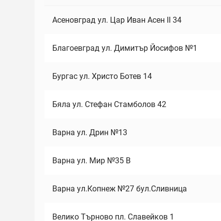
Асеновград ул. Цар Иван Асен II 34
Благоевград ул. Димитър Йосифов №1
Бургас ул. Христо Ботев 14
Бяла ул. Стефан Стамболов 42
Варна ул. Дрин №13
Варна ул. Мир №35 В
Варна ул.Копнеж №27 бул.Сливница
Велико Търново пл. Славейков 1