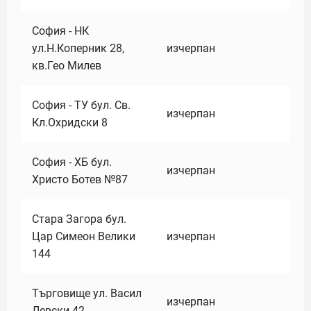
София - НК
ул.Н.Коперник 28,
изчерпан
кв.Гео Милев
София - ТУ бул. Св.
изчерпан
Кл.Охридски 8
София - ХБ бул.
изчерпан
Христо Ботев №87
Стара Загора бул.
Цар Симеон Велики
изчерпан
144
Търговище ул. Васил
изчерпан
Левски 42