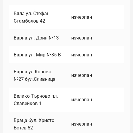
Бяла ул. Стефан
изчерпан
Стамболов 42
Варна ул. Дрин №13
изчерпан
Варна ул. Мир №35 В
изчерпан
Варна ул.Копнеж
изчерпан
№27 бул.Сливница
Велико Търново пл.
изчерпан
Славейков 1
Враца бул. Христо
изчерпан
Ботев 52