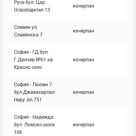
Русе бул. Цар
изчерпан
Освободител 13
Сливен ул.
изчерпан
Славянска 7
София - ГД бул.
Г.Делчев №61 кв.
изчерпан
Красно село
София - Люлин 7
бул.Джавахарлал
изчерпан
Неру ,бл.751
София - Надежда
бул. Ломско шосе
изчерпан
106