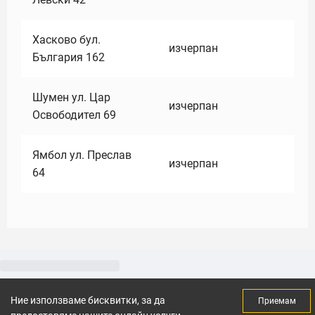
Хасково бул.
изчерпан
България 162
Шумен ул. Цар
изчерпан
Освободител 69
Ямбол ул. Преслав
изчерпан
64
Ние използваме бисквитки, за да
Приемам