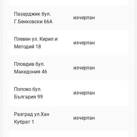
Пазарджик бул.
изчерпан
Г.Бенковски 66А
Плевен ул. Кирил и
изчерпан
Методий 18
Пловдив бул.
изчерпан
Македония 46
Попово бул.
изчерпан
България 99
Разград ул.Хан
изчерпан
Кубрат 1