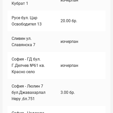
изчерпан
Кубрат 1
Русе бул. Цар
20.00
бр.
Освободител 13
Сливен ул.
изчерпан
Славянска 7
София - ГД бул.
Г.Делчев №61 кв.
изчерпан
Красно село
София - Люлин 7
бул.Джавахарлал
3.00
бр.
Неру ,бл.751