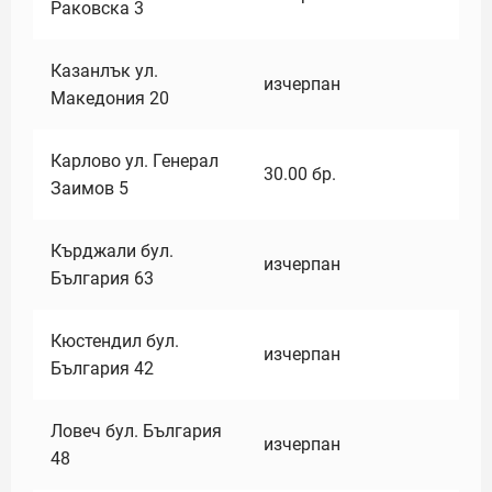
Раковска 3
Казанлък ул.
изчерпан
Македония 20
Карлово ул. Генерал
30.00
бр.
Заимов 5
Кърджали бул.
изчерпан
България 63
Кюстендил бул.
изчерпан
България 42
Ловеч бул. България
изчерпан
48