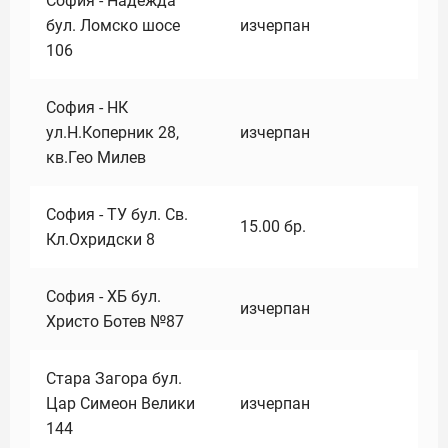
София - Надежда
бул. Ломско шосе
изчерпан
106
София - НК
ул.Н.Коперник 28,
изчерпан
кв.Гео Милев
София - ТУ бул. Св.
15.00
бр.
Кл.Охридски 8
София - ХБ бул.
изчерпан
Христо Ботев №87
Стара Загора бул.
Цар Симеон Велики
изчерпан
144