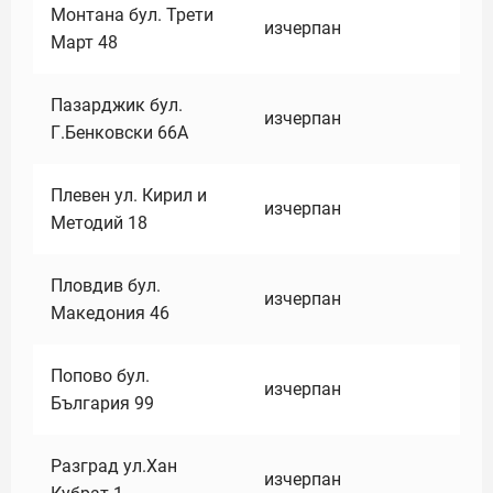
Монтана бул. Трети
изчерпан
Март 48
Пазарджик бул.
изчерпан
Г.Бенковски 66А
Плевен ул. Кирил и
изчерпан
Методий 18
Пловдив бул.
изчерпан
Македония 46
Попово бул.
изчерпан
България 99
Разград ул.Хан
изчерпан