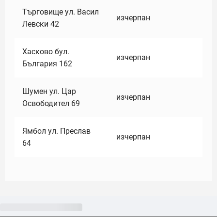
Търговище ул. Васил
изчерпан
Левски 42
Хасково бул.
изчерпан
България 162
Шумен ул. Цар
изчерпан
Освободител 69
Ямбол ул. Преслав
изчерпан
64