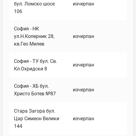
бул. Ломско шосе
изчерпан
106
София - НК
ул.Н.Коперник 28,
изчерпан
кв.Гео Милев
София - ТУ бул. Св.
изчерпан
Кл.Охридски 8
София - ХБ бул.
изчерпан
Христо Ботев №87
Стара Загора бул.
Цар Симеон Велики
изчерпан
144