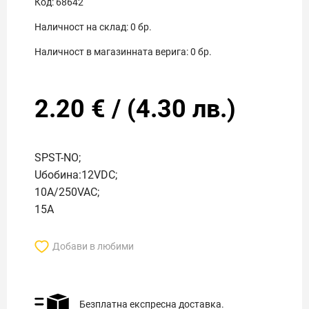
Код:
68642
Наличност на склад:
0
бр.
Наличност в магазинната верига:
0
бр.
2.20
€
/
(
4.30
лв.)
SPST-NO;
Uбобина:12VDC;
10A/250VAC;
15A
Добави в любими
Безплатна експресна доставка.