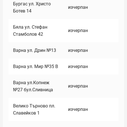
Бургас ул. Христо
изчерпан
Ботев 14
Бяла ул. Стефан
изчерпан
Стамболов 42
Варна ул. Дрин №13
изчерпан
Варна ул. Мир №35 В
изчерпан
Варна ул.Копнеж
изчерпан
№27 бул.Сливница
Велико Търново пл.
изчерпан
Славейков 1