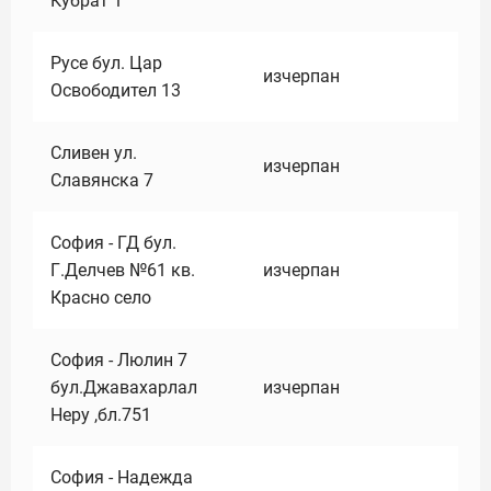
Кубрат 1
Русе бул. Цар
изчерпан
Освободител 13
Сливен ул.
изчерпан
Славянска 7
София - ГД бул.
Г.Делчев №61 кв.
изчерпан
Красно село
София - Люлин 7
бул.Джавахарлал
изчерпан
Неру ,бл.751
София - Надежда