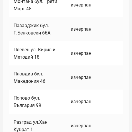
Монтана бул. Трети
изчерпан
Март 48
Пазарджик бул.
изчерпан
Г.Бенковски 66А
Плевен ул. Кирил и
изчерпан
Методий 18
Пловдив бул.
изчерпан
Македония 46
Попово бул.
изчерпан
България 99
Разград ул.Хан
изчерпан
Кубрат 1