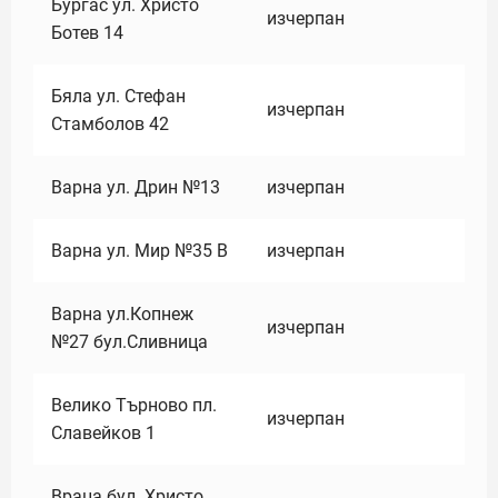
Бургас ул. Христо
изчерпан
Ботев 14
Бяла ул. Стефан
изчерпан
Стамболов 42
Варна ул. Дрин №13
изчерпан
Варна ул. Мир №35 В
изчерпан
Варна ул.Копнеж
изчерпан
№27 бул.Сливница
Велико Търново пл.
изчерпан
Славейков 1
Враца бул. Христо