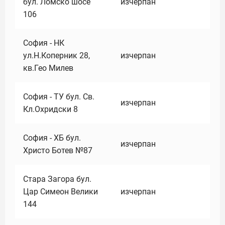
бул. Ломско шосе
изчерпан
106
София - НК
ул.Н.Коперник 28,
изчерпан
кв.Гео Милев
София - ТУ бул. Св.
изчерпан
Кл.Охридски 8
София - ХБ бул.
изчерпан
Христо Ботев №87
Стара Загора бул.
Цар Симеон Велики
изчерпан
144