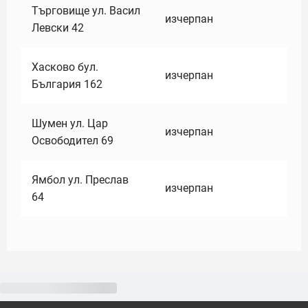
Търговище ул. Васил
изчерпан
Левски 42
Хасково бул.
изчерпан
България 162
Шумен ул. Цар
изчерпан
Освободител 69
Ямбол ул. Преслав
изчерпан
64