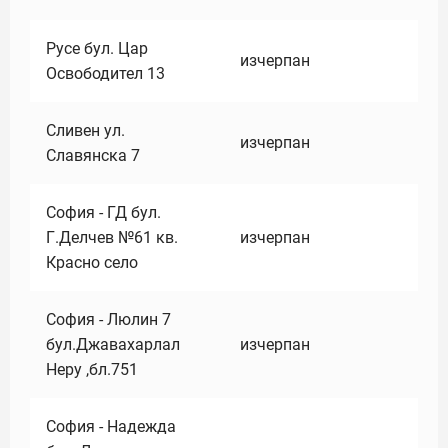
Русе бул. Цар
изчерпан
Освободител 13
Сливен ул.
изчерпан
Славянска 7
София - ГД бул.
Г.Делчев №61 кв.
изчерпан
Красно село
София - Люлин 7
бул.Джавахарлал
изчерпан
Неру ,бл.751
София - Надежда