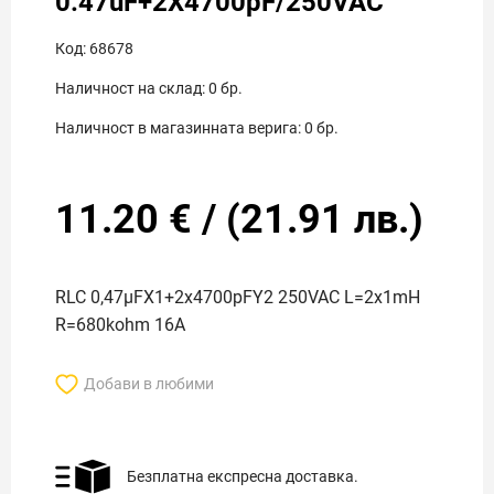
0.47uF+2X4700pF/250VAC
Код:
68678
Наличност на склад:
0
бр.
Наличност в магазинната верига:
0
бр.
11.20
€
/
(
21.91
лв.)
RLC 0,47µFX1+2x4700pFY2 250VAC L=2x1mH
R=680kohm 16A
Добави в любими
Безплатна експресна доставка.