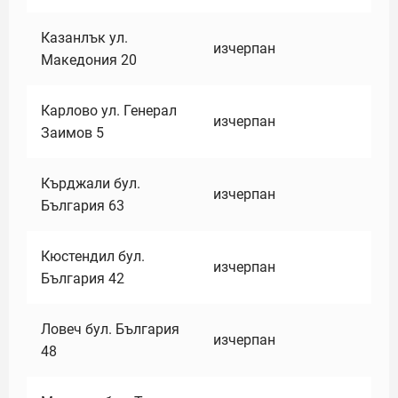
Казанлък ул.
изчерпан
Македония 20
Карлово ул. Генерал
изчерпан
Заимов 5
Кърджали бул.
изчерпан
България 63
Кюстендил бул.
изчерпан
България 42
Ловеч бул. България
изчерпан
48