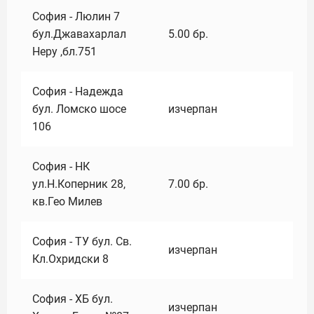
София - Люлин 7
бул.Джавахарлал
5.00
бр.
Неру ,бл.751
София - Надежда
бул. Ломско шосе
изчерпан
106
София - НК
ул.Н.Коперник 28,
7.00
бр.
кв.Гео Милев
София - ТУ бул. Св.
изчерпан
Кл.Охридски 8
София - ХБ бул.
изчерпан