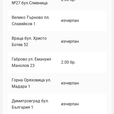
№27 бул.Сливница
Велико Търново пл.
изчерпан
Славейков 1
Враца бул. Христо
изчерпан
Ботев 52
Габрово ул. Емануил
2.00
бр.
Манолов 23
Горна Оряховица ул.
изчерпан
Мадара 1
Димитровград бул.
изчерпан
България 1