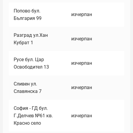
Попово бул.
изчерпан
България 99
Разград ул.Хан
изчерпан
Кубрат 1
Русе бул. Цар
изчерпан
Освободител 13
Сливен ул.
изчерпан
Славянска 7
София - ГД бул.
Г.Делчев №61 кв.
изчерпан
Красно село