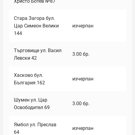
Христо Ботев №87
Стара Загора бул.
Цар Симеон Велики
изчерпан
144
Търговище ул. Васил
3.00
бр.
Левски 42
Хасково бул.
изчерпан
България 162
Шумен ул. Цар
3.00
бр.
Освободител 69
Ямбол ул. Преслав
изчерпан
64