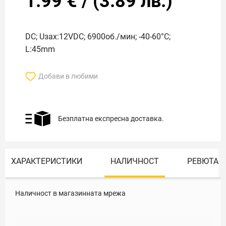
1.99
€
/
(
3.89
лв.)
DC; Uзах:12VDC; 6900об./мин; -40-60°C;
L:45mm
Добави в любими
Безплатна експресна доставка.
ХАРАКТЕРИСТИКИ
НАЛИЧНОСТ
РЕВЮТА
Наличност в магазинната мрежа