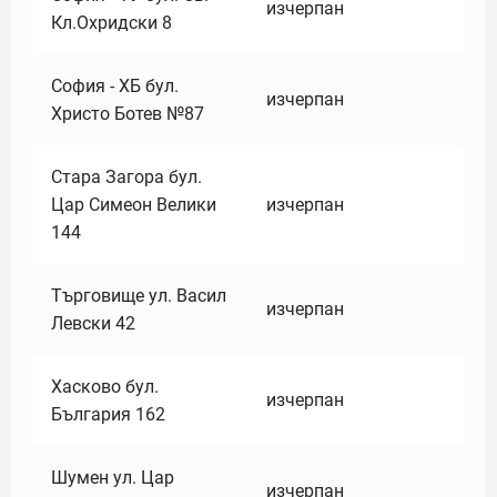
изчерпан
Кл.Охридски 8
София - ХБ бул.
изчерпан
Христо Ботев №87
Стара Загора бул.
Цар Симеон Велики
изчерпан
144
Търговище ул. Васил
изчерпан
Левски 42
Хасково бул.
изчерпан
България 162
Шумен ул. Цар
изчерпан