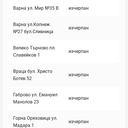
Варна ул. Мир №35 В
изчерпан
Варна ул.Копнеж
изчерпан
№27 бул.Сливница
Велико Търново пл.
изчерпан
Славейков 1
Враца бул. Христо
изчерпан
Ботев 52
Габрово ул. Емануил
изчерпан
Манолов 23
Горна Оряховица ул.
изчерпан
Мадара 1