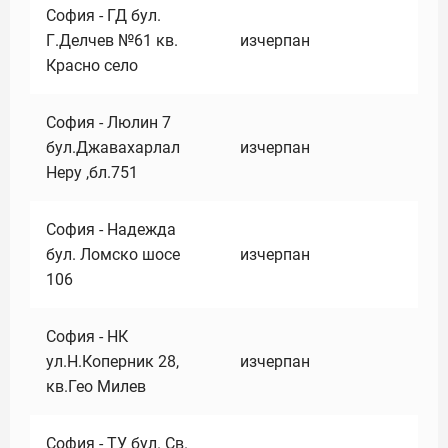
София - ГД бул.
Г.Делчев №61 кв.
изчерпан
Красно село
София - Люлин 7
бул.Джавахарлал
изчерпан
Неру ,бл.751
София - Надежда
бул. Ломско шосе
изчерпан
106
София - НК
ул.Н.Коперник 28,
изчерпан
кв.Гео Милев
София - ТУ бул. Св.