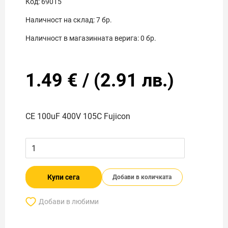
Код:
69015
Наличност на склад:
7
бр.
Наличност в магазинната верига:
0
бр.
1.49
€
/
(
2.91
лв.)
CE 100uF 400V 105C Fujicon
Купи сега
Добави в количката
Добави в любими