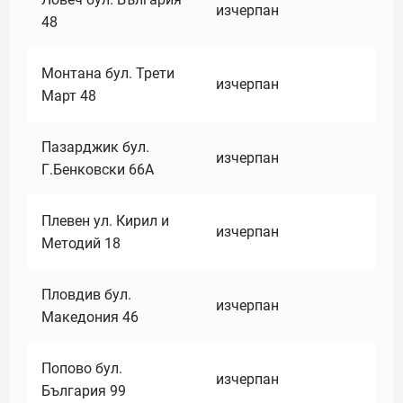
изчерпан
48
Монтана бул. Трети
изчерпан
Март 48
Пазарджик бул.
изчерпан
Г.Бенковски 66А
Плевен ул. Кирил и
изчерпан
Методий 18
Пловдив бул.
изчерпан
Македония 46
Попово бул.
изчерпан
България 99