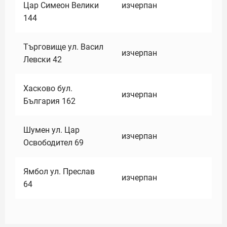
Цар Симеон Велики
изчерпан
144
Търговище ул. Васил
изчерпан
Левски 42
Хасково бул.
изчерпан
България 162
Шумен ул. Цар
изчерпан
Освободител 69
Ямбол ул. Преслав
изчерпан
64