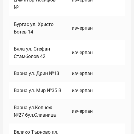
№1
Бургас ул. Христо
изчерпан
Ботев 14
Бяла ул. Стефан
изчерпан
Стамболов 42
Варна ул. Дрин №13
изчерпан
Варна ул. Мир №35 В
изчерпан
Варна ул.Копнеж
изчерпан
№27 бул.Сливница
Велико Търново пл.