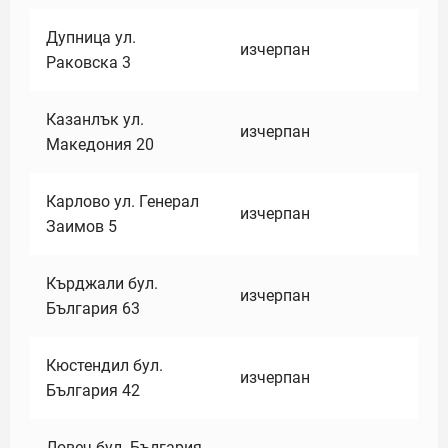
Дупница ул.
изчерпан
Раковска 3
Казанлък ул.
изчерпан
Македония 20
Карлово ул. Генерал
изчерпан
Заимов 5
Кърджали бул.
изчерпан
България 63
Кюстендил бул.
изчерпан
България 42
Ловеч бул. България