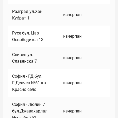
Разград ул.Хан
изчерпан
Кубрат 1
Русе бул. Цар
изчерпан
Освободител 13
Сливен ул.
изчерпан
Славянска 7
София - ГД бул.
Г.Делчев №61 кв.
изчерпан
Красно село
София - Люлин 7
бул.Джавахарлал
изчерпан
Неру ,бл.751