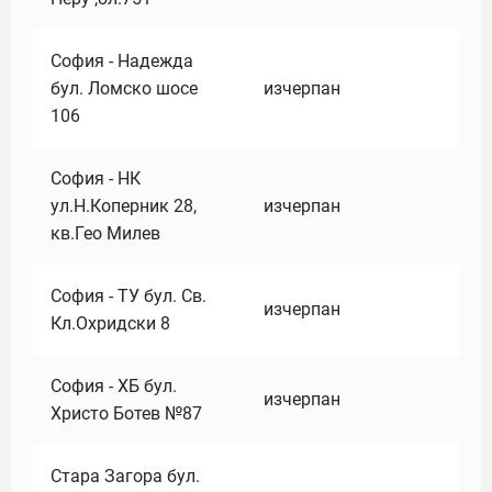
София - Надежда
бул. Ломско шосе
изчерпан
106
София - НК
ул.Н.Коперник 28,
изчерпан
кв.Гео Милев
София - ТУ бул. Св.
изчерпан
Кл.Охридски 8
София - ХБ бул.
изчерпан
Христо Ботев №87
Стара Загора бул.