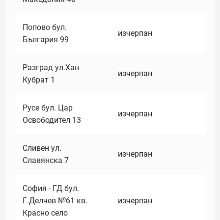
Попово бул.
изчерпан
България 99
Разград ул.Хан
изчерпан
Кубрат 1
Русе бул. Цар
изчерпан
Освободител 13
Сливен ул.
изчерпан
Славянска 7
София - ГД бул.
Г.Делчев №61 кв.
изчерпан
Красно село