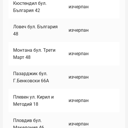
Кюстендил бул.
изчерпан
България 42
Ловеч бул. България
изчерпан
48
Монтана бул. Трети
изчерпан
Март 48
Пазарджик бул.
изчерпан
Г.Бенковски 66А
Плевен ул. Кирил и
изчерпан
Методий 18
Пловдив бул.
изчерпан
Македония 46