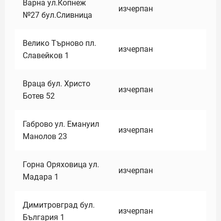
Варна ул.Копнеж
изчерпан
№27 бул.Сливница
Велико Търново пл.
изчерпан
Славейков 1
Враца бул. Христо
изчерпан
Ботев 52
Габрово ул. Емануил
изчерпан
Манолов 23
Горна Оряховица ул.
изчерпан
Мадара 1
Димитровград бул.
изчерпан
България 1