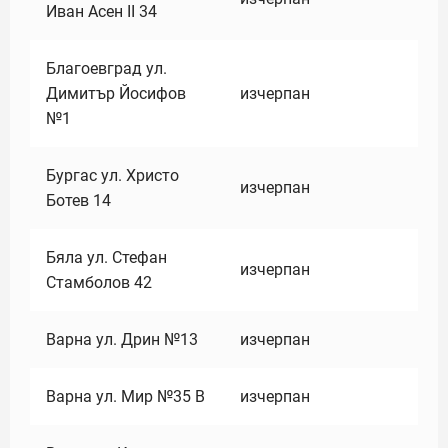
Иван Асен II 34
Благоевград ул.
Димитър Йосифов
изчерпан
№1
Бургас ул. Христо
изчерпан
Ботев 14
Бяла ул. Стефан
изчерпан
Стамболов 42
Варна ул. Дрин №13
изчерпан
Варна ул. Мир №35 В
изчерпан