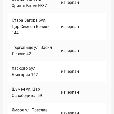
изчерпан
Христо Ботев №87
Стара Загора бул.
Цар Симеон Велики
изчерпан
144
Търговище ул. Васил
изчерпан
Левски 42
Хасково бул.
изчерпан
България 162
Шумен ул. Цар
изчерпан
Освободител 69
Ямбол ул. Преслав
изчерпан