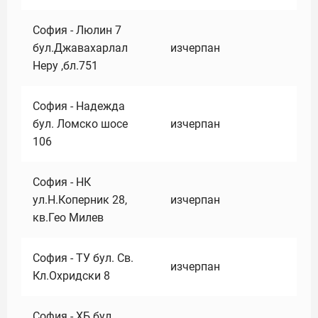
София - Люлин 7
бул.Джавахарлал
изчерпан
Неру ,бл.751
София - Надежда
бул. Ломско шосе
изчерпан
106
София - НК
ул.Н.Коперник 28,
изчерпан
кв.Гео Милев
София - ТУ бул. Св.
изчерпан
Кл.Охридски 8
София - ХБ бул.