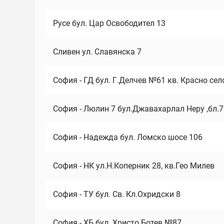
Русе бул. Цар Освободител 13
Сливен ул. Славянска 7
София - ГД бул. Г.Делчев №61 кв. Красно сел
София - Люлин 7 бул.Джавахарлал Неру ,бл.
София - Надежда бул. Ломско шосе 106
София - НК ул.Н.Коперник 28, кв.Гео Милев
София - ТУ бул. Св. Кл.Охридски 8
София - ХБ бул. Христо Ботев №87