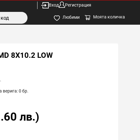
Вход
Регистрация
Моята количка
Любими
MD 8X10.2 LOW
.
 верига:
0
бр.
.60
лв.)