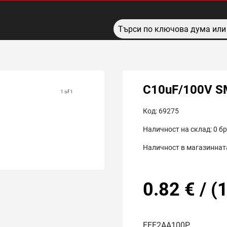
C10uF/100V S
1 of 1
Код:
69275
Наличност на склад:
0
бр
Наличност в магазинната
0.82
€
/
(
1
EEE2AA100P