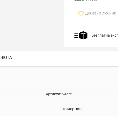
Добави в любими
Безплатна екс
ЕВЮТА
Артикул:
69275
изчерпан