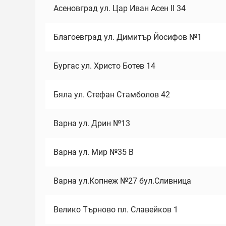
Асеновград ул. Цар Иван Асен II 34
Благоевград ул. Димитър Йосифов №1
Бургас ул. Христо Ботев 14
Бяла ул. Стефан Стамболов 42
Варна ул. Дрин №13
Варна ул. Мир №35 В
Варна ул.Копнеж №27 бул.Сливница
Велико Търново пл. Славейков 1