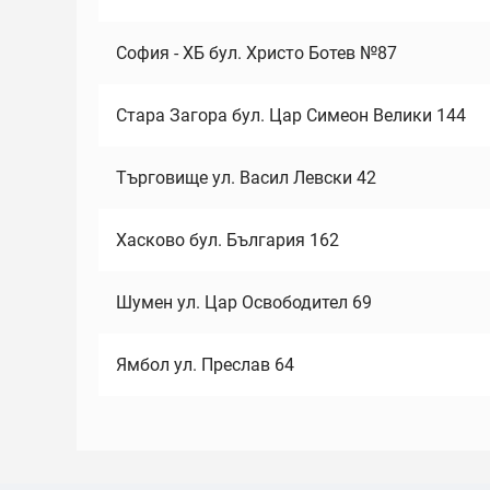
София - ХБ бул. Христо Ботев №87
Стара Загора бул. Цар Симеон Велики 144
Търговище ул. Васил Левски 42
Хасково бул. България 162
Шумен ул. Цар Освободител 69
Ямбол ул. Преслав 64