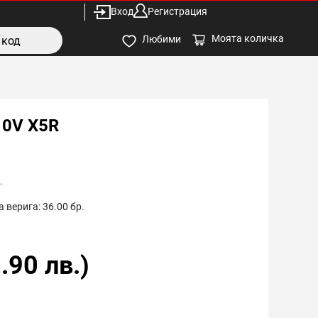
Вход
Регистрация
Моята количка
Любими
10V X5R
.
 верига:
36.00
бр.
.90
лв.)