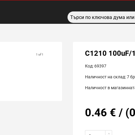
C1210 100uF/
1 of 1
Код:
69397
Наличност на склад:
7
бр
Наличност в магазинната
0.46
€
/
(
0