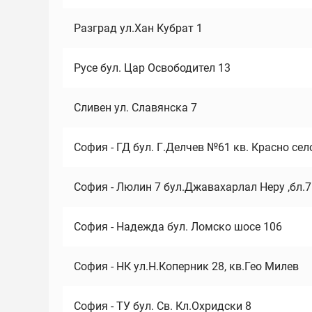
Разград ул.Хан Кубрат 1
Русе бул. Цар Освободител 13
Сливен ул. Славянска 7
София - ГД бул. Г.Делчев №61 кв. Красно сел
София - Люлин 7 бул.Джавахарлал Неру ,бл.
София - Надежда бул. Ломско шосе 106
София - НК ул.Н.Коперник 28, кв.Гео Милев
София - ТУ бул. Св. Кл.Охридски 8