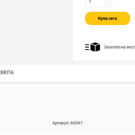
Купи сега
Безплатна екс
ЕВЮТА
Артикул:
69397