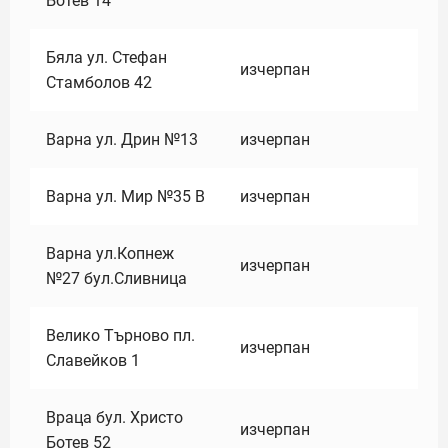
Ботев 14
Бяла ул. Стефан
изчерпан
Стамболов 42
Варна ул. Дрин №13
изчерпан
Варна ул. Мир №35 В
изчерпан
Варна ул.Копнеж
изчерпан
№27 бул.Сливница
Велико Търново пл.
изчерпан
Славейков 1
Враца бул. Христо
изчерпан
Ботев 52