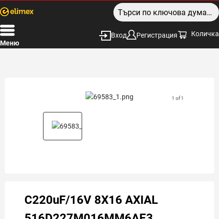
Количка
Вход
Регистрация
Меню
1 of 1
C220uF/16V 8X16 AXIAL
516D227M016MM6AE3