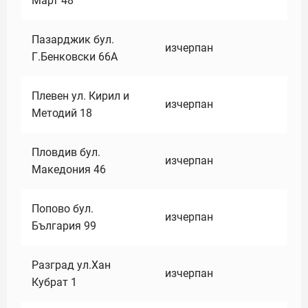
Март 48
Пазарджик бул.
изчерпан
Г.Бенковски 66А
Плевен ул. Кирил и
изчерпан
Методий 18
Пловдив бул.
изчерпан
Македония 46
Попово бул.
изчерпан
България 99
Разград ул.Хан
изчерпан
Кубрат 1