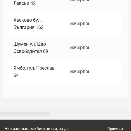
Левски 42
Хасково бул.
изчерпан
България 162
Шумен ул. Цар
изчерпан
Освободител 69
Ямбол ул. Преслав
изчерпан
64
Ние използваме бисквитки, за да
Приемам