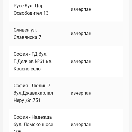
Русе бул. Цар
изчерпан
Освободител 13
Сливен ул.
изчерпан
Славянска 7
София - ГД бул.
Г.Делчев №61 кв.
изчерпан
Красно село
София - Люлин 7
бул.Джавахарлал
изчерпан
Неру ,бл.751
София - Надежда
бул. Ломско шосе
изчерпан
106