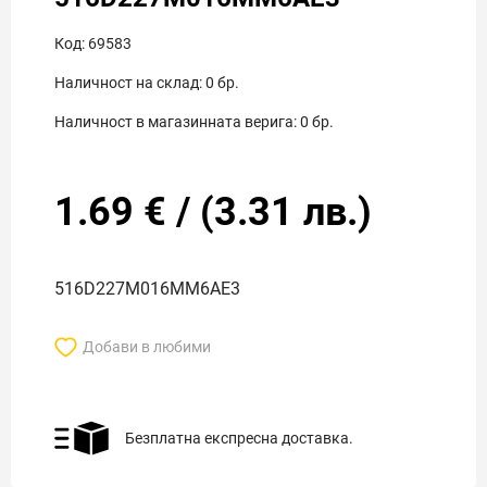
Код:
69583
Наличност на склад:
0
бр.
Наличност в магазинната верига:
0
бр.
1.69
€
/
(
3.31
лв.)
516D227M016MM6AE3
Добави в любими
Безплатна експресна доставка.