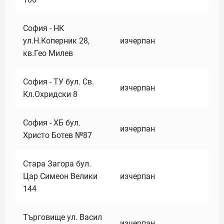
София - НК
ул.Н.Коперник 28,
изчерпан
кв.Гео Милев
София - ТУ бул. Св.
изчерпан
Кл.Охридски 8
София - ХБ бул.
изчерпан
Христо Ботев №87
Стара Загора бул.
Цар Симеон Велики
изчерпан
144
Търговище ул. Васил
изчерпан