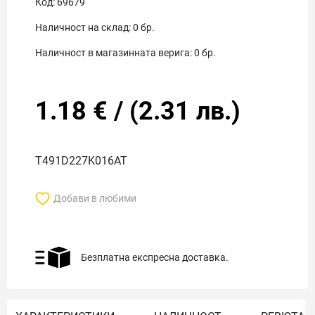
Код:
69679
Наличност на склад:
0
бр.
Наличност в магазинната верига:
0
бр.
1.18
€
/
(
2.31
лв.)
T491D227K016AT
Добави в любими
Безплатна експресна доставка.