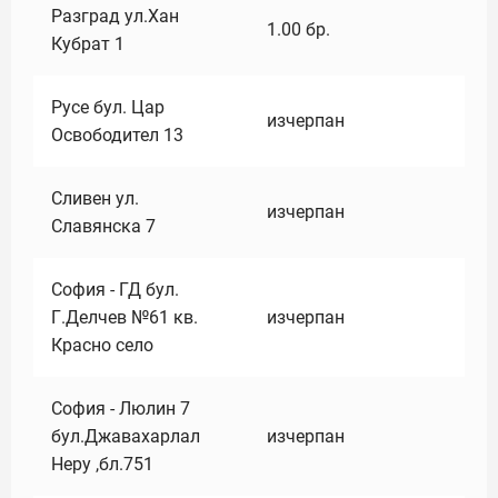
Разград ул.Хан
1.00
бр.
Кубрат 1
Русе бул. Цар
изчерпан
Освободител 13
Сливен ул.
изчерпан
Славянска 7
София - ГД бул.
Г.Делчев №61 кв.
изчерпан
Красно село
София - Люлин 7
бул.Джавахарлал
изчерпан
Неру ,бл.751