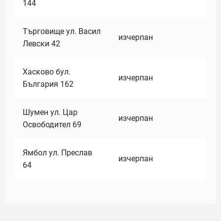
144
Търговище ул. Васил
изчерпан
Левски 42
Хасково бул.
изчерпан
България 162
Шумен ул. Цар
изчерпан
Освободител 69
Ямбол ул. Преслав
изчерпан
64