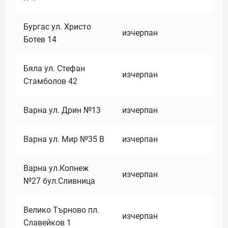
Бургас ул. Христо
изчерпан
Ботев 14
Бяла ул. Стефан
изчерпан
Стамболов 42
Варна ул. Дрин №13
изчерпан
Варна ул. Мир №35 В
изчерпан
Варна ул.Копнеж
изчерпан
№27 бул.Сливница
Велико Търново пл.
изчерпан
Славейков 1