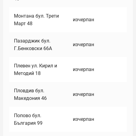
Монтана бул. Трети
изчерпан
Март 48
Пазарджик бул.
изчерпан
Г.Бенковски 66А
Плевен ул. Кирил и
изчерпан
Методий 18
Пловдив бул.
изчерпан
Македония 46
Попово бул.
изчерпан
България 99