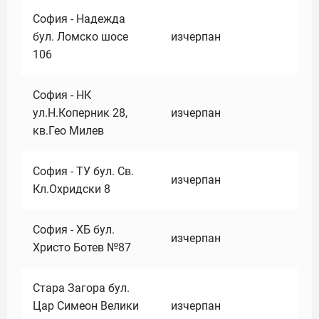
София - Надежда
бул. Ломско шосе
изчерпан
106
София - НК
ул.Н.Коперник 28,
изчерпан
кв.Гео Милев
София - ТУ бул. Св.
изчерпан
Кл.Охридски 8
София - ХБ бул.
изчерпан
Христо Ботев №87
Стара Загора бул.
Цар Симеон Велики
изчерпан