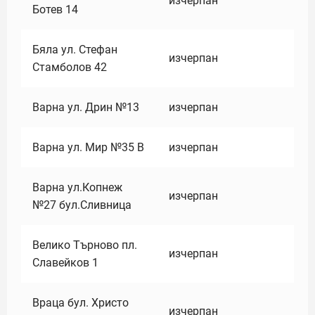
изчерпан
Ботев 14
Бяла ул. Стефан
изчерпан
Стамболов 42
Варна ул. Дрин №13
изчерпан
Варна ул. Мир №35 В
изчерпан
Варна ул.Копнеж
изчерпан
№27 бул.Сливница
Велико Търново пл.
изчерпан
Славейков 1
Враца бул. Христо
изчерпан