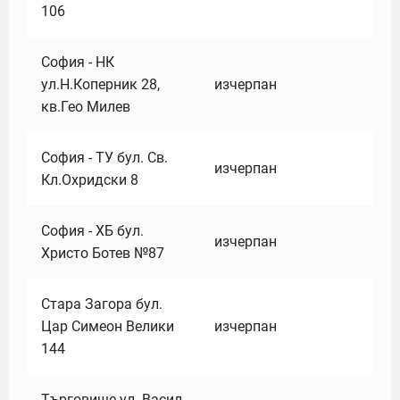
106
София - НК
ул.Н.Коперник 28,
изчерпан
кв.Гео Милев
София - ТУ бул. Св.
изчерпан
Кл.Охридски 8
София - ХБ бул.
изчерпан
Христо Ботев №87
Стара Загора бул.
Цар Симеон Велики
изчерпан
144
Търговище ул. Васил