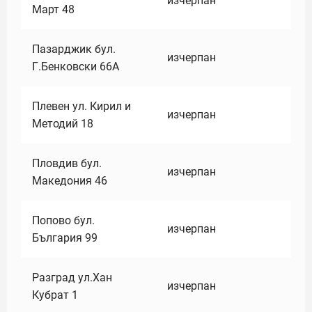
изчерпан
Март 48
Пазарджик бул.
изчерпан
Г.Бенковски 66А
Плевен ул. Кирил и
изчерпан
Методий 18
Пловдив бул.
изчерпан
Македония 46
Попово бул.
изчерпан
България 99
Разград ул.Хан
изчерпан
Кубрат 1