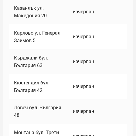
Казанлък ул.
изчерпан
Македония 20
Карлово ул. Генерал
изчерпан
Заимов 5
Кърджали бул.
изчерпан
България 63
Кюстендил бул.
изчерпан
България 42
Ловеч бул. България
изчерпан
48
Монтана бул. Трети