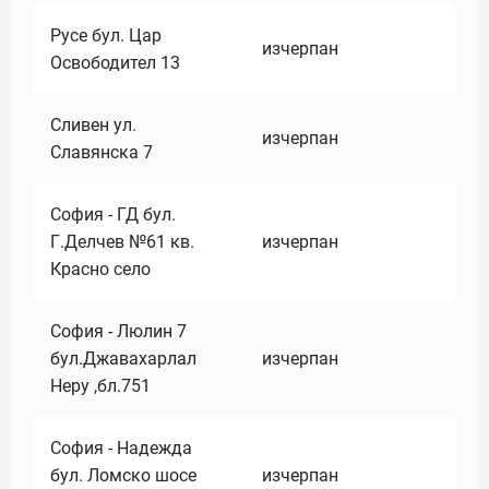
Русе бул. Цар
изчерпан
Освободител 13
Сливен ул.
изчерпан
Славянска 7
София - ГД бул.
Г.Делчев №61 кв.
изчерпан
Красно село
София - Люлин 7
бул.Джавахарлал
изчерпан
Неру ,бл.751
София - Надежда
бул. Ломско шосе
изчерпан