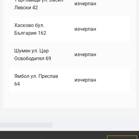
изчерпан
Левски 42
Хасково бул.
изчерпан
България 162
Шумен ул. Цар
изчерпан
Освободител 69
Ямбол ул. Преслав
изчерпан
64