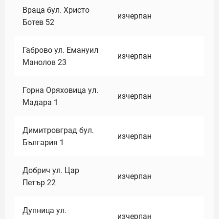
Враца бул. Христо
изчерпан
Ботев 52
Габрово ул. Емануил
изчерпан
Манолов 23
Горна Оряховица ул.
изчерпан
Мадара 1
Димитровград бул.
изчерпан
България 1
Добрич ул. Цар
изчерпан
Петър 22
Дупница ул.
изчерпан