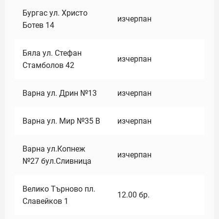
Бургас ул. Христо
изчерпан
Ботев 14
Бяла ул. Стефан
изчерпан
Стамболов 42
Варна ул. Дрин №13
изчерпан
Варна ул. Мир №35 В
изчерпан
Варна ул.Копнеж
изчерпан
№27 бул.Сливница
Велико Търново пл.
12.00
бр.
Славейков 1