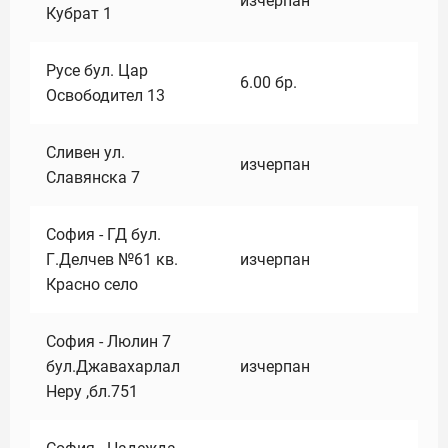
изчерпан
Кубрат 1
Русе бул. Цар
6.00
бр.
Освободител 13
Сливен ул.
изчерпан
Славянска 7
София - ГД бул.
Г.Делчев №61 кв.
изчерпан
Красно село
София - Люлин 7
бул.Джавахарлал
изчерпан
Неру ,бл.751