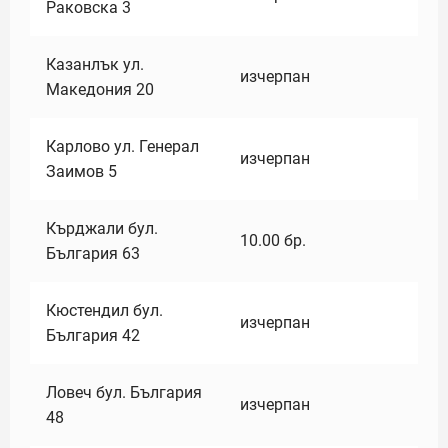
Раковска 3
Казанлък ул.
изчерпан
Македония 20
Карлово ул. Генерал
изчерпан
Заимов 5
Кърджали бул.
10.00
бр.
България 63
Кюстендил бул.
изчерпан
България 42
Ловеч бул. България
изчерпан
48