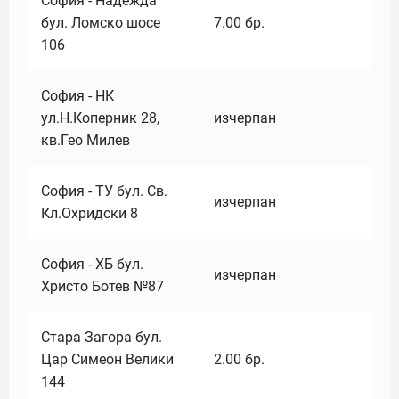
София - Надежда
бул. Ломско шосе
7.00
бр.
106
София - НК
ул.Н.Коперник 28,
изчерпан
кв.Гео Милев
София - ТУ бул. Св.
изчерпан
Кл.Охридски 8
София - ХБ бул.
изчерпан
Христо Ботев №87
Стара Загора бул.
Цар Симеон Велики
2.00
бр.
144