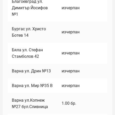
Благоевград ул.
Димитър Йосифов
изчерпан
№1
Бургас ул. Христо
изчерпан
Ботев 14
Бяла ул. Стефан
изчерпан
Стамболов 42
Варна ул. Дрин №13
изчерпан
Варна ул. Мир №35 В
изчерпан
Варна ул.Копнеж
1.00
бр.
№27 бул.Сливница