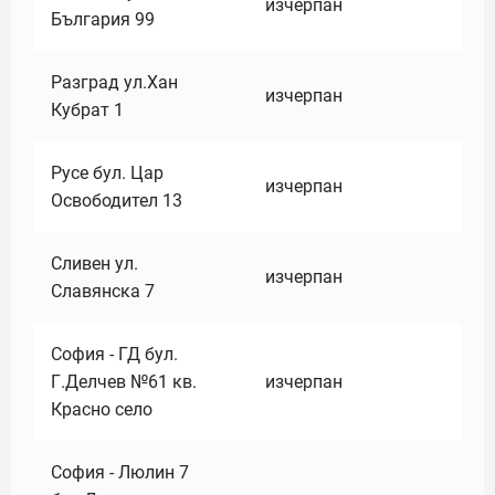
изчерпан
България 99
Разград ул.Хан
изчерпан
Кубрат 1
Русе бул. Цар
изчерпан
Освободител 13
Сливен ул.
изчерпан
Славянска 7
София - ГД бул.
Г.Делчев №61 кв.
изчерпан
Красно село
София - Люлин 7