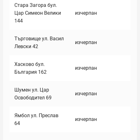
Стара Загора бул.
Цар Симеон Велики
изчерпан
144
Търговище ул. Васил
изчерпан
Левски 42
Хасково бул.
изчерпан
България 162
Шумен ул. Цар
изчерпан
Освободител 69
Ямбол ул. Преслав
изчерпан
64