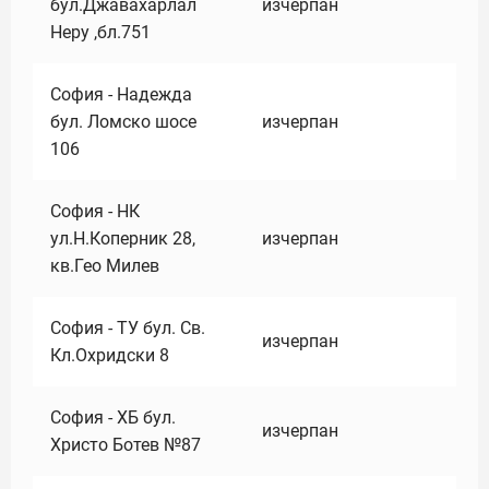
бул.Джавахарлал
изчерпан
Неру ,бл.751
София - Надежда
бул. Ломско шосе
изчерпан
106
София - НК
ул.Н.Коперник 28,
изчерпан
кв.Гео Милев
София - ТУ бул. Св.
изчерпан
Кл.Охридски 8
София - ХБ бул.
изчерпан
Христо Ботев №87