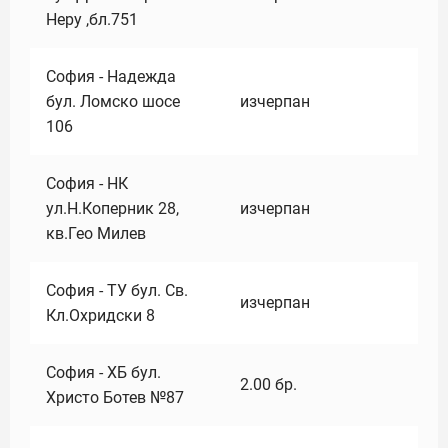
Неру ,бл.751
София - Надежда
бул. Ломско шосе
изчерпан
106
София - НК
ул.Н.Коперник 28,
изчерпан
кв.Гео Милев
София - ТУ бул. Св.
изчерпан
Кл.Охридски 8
София - ХБ бул.
2.00
бр.
Христо Ботев №87