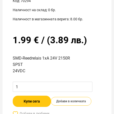
Код:
70294
Наличност на склад:
0
бр.
Наличност в магазинната верига:
8.00
бр.
1.99
€
/
(
3.89
лв.)
SMD-Reedrelais 1xA 24V 2150R
SPST
24VDC
Купи сега
Добави в количката
Добави в любими