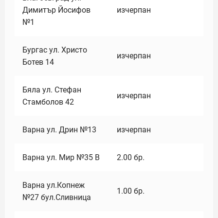
Димитър Йосифов
изчерпан
№1
Бургас ул. Христо
изчерпан
Ботев 14
Бяла ул. Стефан
изчерпан
Стамболов 42
Варна ул. Дрин №13
изчерпан
Варна ул. Мир №35 В
2.00
бр.
Варна ул.Копнеж
1.00
бр.
№27 бул.Сливница