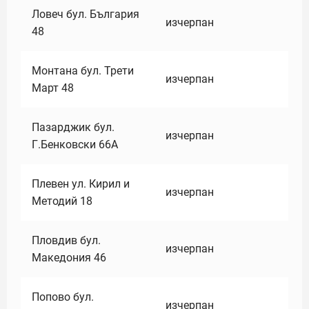
Ловеч бул. България
изчерпан
48
Монтана бул. Трети
изчерпан
Март 48
Пазарджик бул.
изчерпан
Г.Бенковски 66А
Плевен ул. Кирил и
изчерпан
Методий 18
Пловдив бул.
изчерпан
Македония 46
Попово бул.
изчерпан