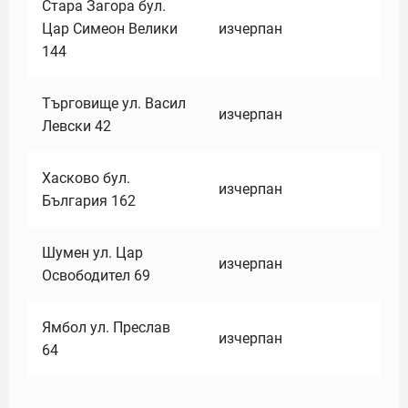
Стара Загора бул.
Цар Симеон Велики
изчерпан
144
Търговище ул. Васил
изчерпан
Левски 42
Хасково бул.
изчерпан
България 162
Шумен ул. Цар
изчерпан
Освободител 69
Ямбол ул. Преслав
изчерпан
64