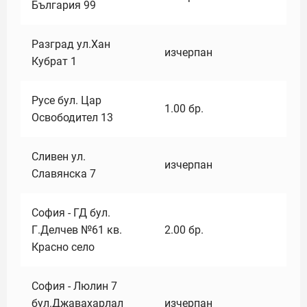
България 99
Разград ул.Хан
изчерпан
Кубрат 1
Русе бул. Цар
1.00
бр.
Освободител 13
Сливен ул.
изчерпан
Славянска 7
София - ГД бул.
Г.Делчев №61 кв.
2.00
бр.
Красно село
София - Люлин 7
бул.Джавахарлал
изчерпан