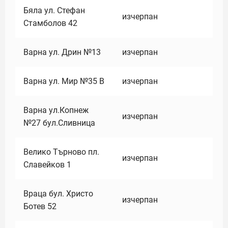
Бяла ул. Стефан
изчерпан
Стамболов 42
Варна ул. Дрин №13
изчерпан
Варна ул. Мир №35 В
изчерпан
Варна ул.Копнеж
изчерпан
№27 бул.Сливница
Велико Търново пл.
изчерпан
Славейков 1
Враца бул. Христо
изчерпан
Ботев 52