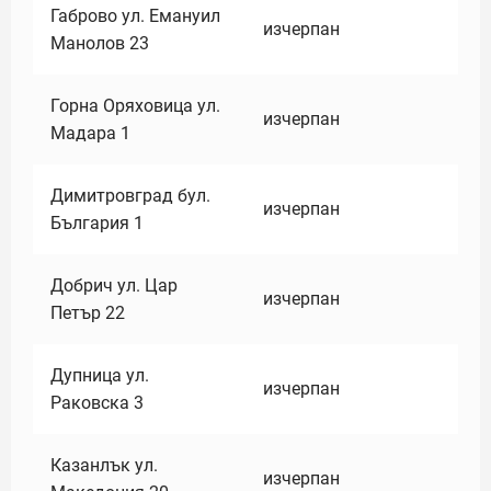
Габрово ул. Емануил
изчерпан
Манолов 23
Горна Оряховица ул.
изчерпан
Мадара 1
Димитровград бул.
изчерпан
България 1
Добрич ул. Цар
изчерпан
Петър 22
Дупница ул.
изчерпан
Раковска 3
Казанлък ул.
изчерпан