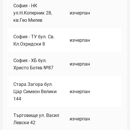
София - НК
ул.Н.Коперник 28,
изчерпан
кв.Гео Милев
София - ТУ бул. Св.
изчерпан
Кл.Охридски 8
София - ХБ бул.
изчерпан
Христо Ботев №87
Стара Загора бул.
Цар Симеон Велики
изчерпан
144
Търговище ул. Васил
изчерпан
Левски 42