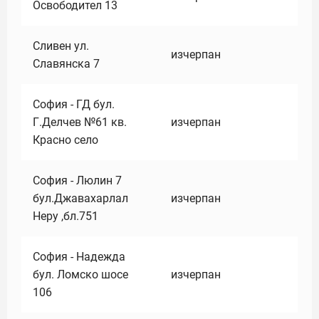
Освободител 13
Сливен ул.
изчерпан
Славянска 7
София - ГД бул.
Г.Делчев №61 кв.
изчерпан
Красно село
София - Люлин 7
бул.Джавахарлал
изчерпан
Неру ,бл.751
София - Надежда
бул. Ломско шосе
изчерпан
106