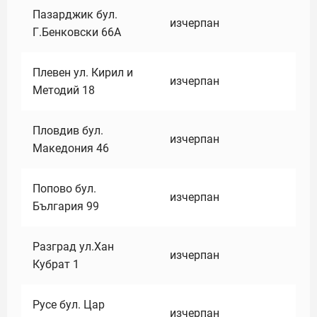
Пазарджик бул.
изчерпан
Г.Бенковски 66А
Плевен ул. Кирил и
изчерпан
Методий 18
Пловдив бул.
изчерпан
Македония 46
Попово бул.
изчерпан
България 99
Разград ул.Хан
изчерпан
Кубрат 1
Русе бул. Цар
изчерпан