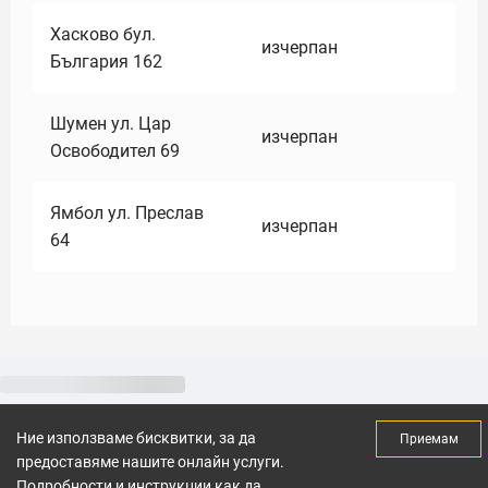
Хасково бул.
изчерпан
България 162
Шумен ул. Цар
изчерпан
Освободител 69
Ямбол ул. Преслав
изчерпан
64
Ние използваме бисквитки, за да
Приемам
предоставяме нашите онлайн услуги.
Подробности и инструкции как да