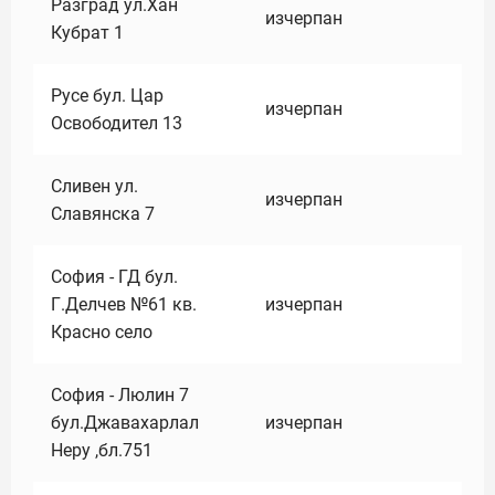
Разград ул.Хан
изчерпан
Кубрат 1
Русе бул. Цар
изчерпан
Освободител 13
Сливен ул.
изчерпан
Славянска 7
София - ГД бул.
Г.Делчев №61 кв.
изчерпан
Красно село
София - Люлин 7
бул.Джавахарлал
изчерпан
Неру ,бл.751