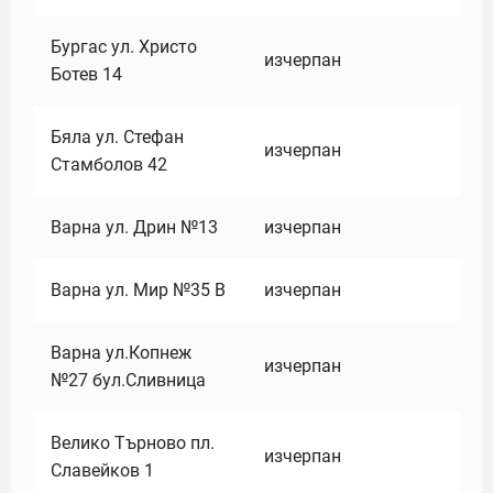
Бургас ул. Христо
изчерпан
Ботев 14
Бяла ул. Стефан
изчерпан
Стамболов 42
Варна ул. Дрин №13
изчерпан
Варна ул. Мир №35 В
изчерпан
Варна ул.Копнеж
изчерпан
№27 бул.Сливница
Велико Търново пл.
изчерпан
Славейков 1