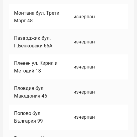
Монтана бул. Трети
изчерпан
Март 48
Пазарджик бул.
изчерпан
Г.Бенковски 66А
Плевен ул. Кирил и
изчерпан
Методий 18
Пловдив бул.
изчерпан
Македония 46
Попово бул.
изчерпан
България 99