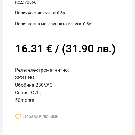
Код:
70866
Наличност на склад:
0
бр.
Наличност в магазинната верига:
0
бр.
16.31
€
/
(
31.90
лв.)
Реле: електромагнитно;
SPST-NO;
Uбобина:230VAC;
Серия: G7L;
50mohm
Добави в любими