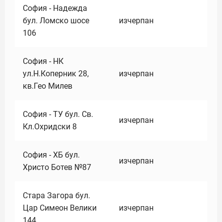
София - Надежда
бул. Ломско шосе
изчерпан
106
София - НК
ул.Н.Коперник 28,
изчерпан
кв.Гео Милев
София - ТУ бул. Св.
изчерпан
Кл.Охридски 8
София - ХБ бул.
изчерпан
Христо Ботев №87
Стара Загора бул.
Цар Симеон Велики
изчерпан
144