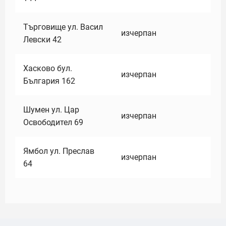
Търговище ул. Васил
изчерпан
Левски 42
Хасково бул.
изчерпан
България 162
Шумен ул. Цар
изчерпан
Освободител 69
Ямбол ул. Преслав
изчерпан
64