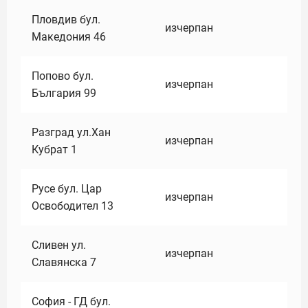
Пловдив бул.
изчерпан
Македония 46
Попово бул.
изчерпан
България 99
Разград ул.Хан
изчерпан
Кубрат 1
Русе бул. Цар
изчерпан
Освободител 13
Сливен ул.
изчерпан
Славянска 7
София - ГД бул.