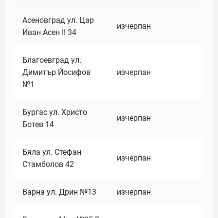
Асеновград ул. Цар
изчерпан
Иван Асен II 34
Благоевград ул.
Димитър Йосифов
изчерпан
№1
Бургас ул. Христо
изчерпан
Ботев 14
Бяла ул. Стефан
изчерпан
Стамболов 42
Варна ул. Дрин №13
изчерпан