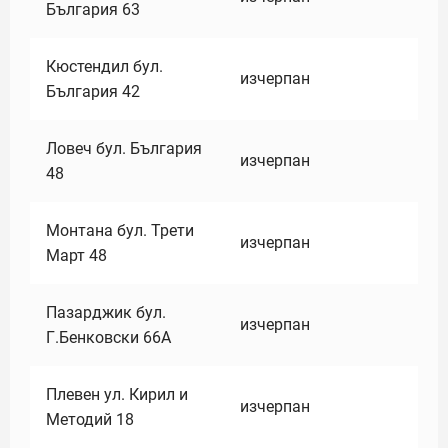
България 63
Кюстендил бул.
изчерпан
България 42
Ловеч бул. България
изчерпан
48
Монтана бул. Трети
изчерпан
Март 48
Пазарджик бул.
изчерпан
Г.Бенковски 66А
Плевен ул. Кирил и
изчерпан
Методий 18