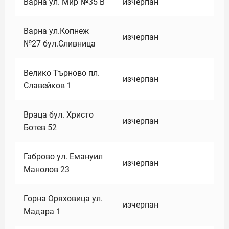
Варна ул. Мир №35 В
изчерпан
Варна ул.Копнеж
изчерпан
№27 бул.Сливница
Велико Търново пл.
изчерпан
Славейков 1
Враца бул. Христо
изчерпан
Ботев 52
Габрово ул. Емануил
изчерпан
Манолов 23
Горна Оряховица ул.
изчерпан
Мадара 1