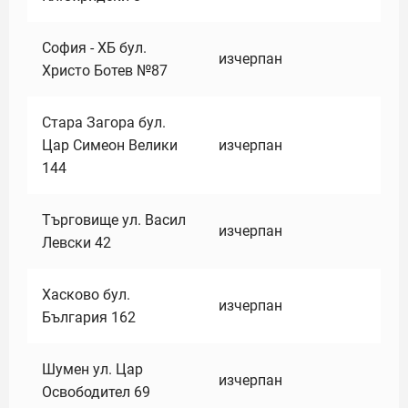
София - ХБ бул.
изчерпан
Христо Ботев №87
Стара Загора бул.
Цар Симеон Велики
изчерпан
144
Търговище ул. Васил
изчерпан
Левски 42
Хасково бул.
изчерпан
България 162
Шумен ул. Цар
изчерпан
Освободител 69