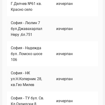
Г.Делчев №61 кв.
изчерпан
Красно село
София - Люлин 7
бул.Джавахарлал
изчерпан
Неру ,бл.751
София - Надежда
бул. Ломско шосе
изчерпан
106
София - НК
ул.Н.Коперник 28,
изчерпан
кв.Гео Милев
София - ТУ бул. Св.
изчерпан
Кл.Охридски 8