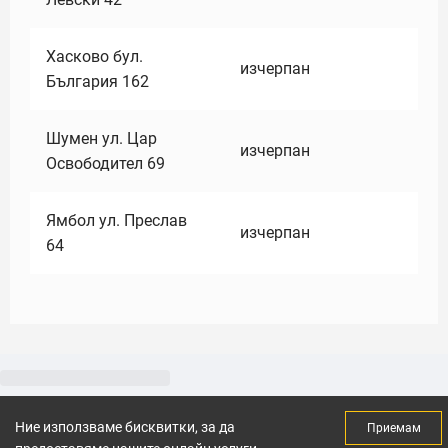
Хасково бул.
изчерпан
България 162
Шумен ул. Цар
изчерпан
Освободител 69
Ямбол ул. Преслав
изчерпан
64
Ние използваме бисквитки, за да
Приемам