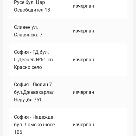
Русе бул. Цар
изчерпан
Освободител 13
Сливен ул.
изчерпан
Славянска 7
София - ГД бул.
Г.Делчев №61 кв.
изчерпан
Красно село
София - Люлин 7
бул.Джавахарлал
изчерпан
Неру ,бл.751
София - Надежда
бул. Ломско шосе
изчерпан
106