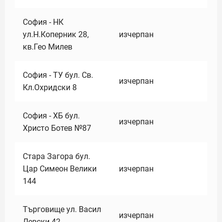
София - НК
ул.Н.Коперник 28,
изчерпан
кв.Гео Милев
София - ТУ бул. Св.
изчерпан
Кл.Охридски 8
София - ХБ бул.
изчерпан
Христо Ботев №87
Стара Загора бул.
Цар Симеон Велики
изчерпан
144
Търговище ул. Васил
изчерпан
Левски 42