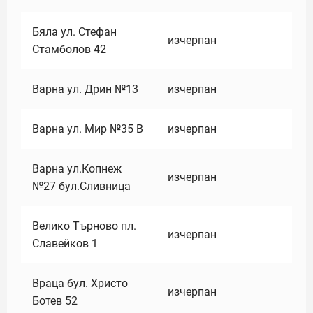
Бяла ул. Стефан
изчерпан
Стамболов 42
Варна ул. Дрин №13
изчерпан
Варна ул. Мир №35 В
изчерпан
Варна ул.Копнеж
изчерпан
№27 бул.Сливница
Велико Търново пл.
изчерпан
Славейков 1
Враца бул. Христо
изчерпан
Ботев 52