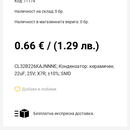
Код:
71174
Наличност на склад:
0
бр.
Наличност в магазинната верига:
0
бр.
0.66
€
/
(
1.29
лв.)
CL32B226KAJNNNE; Кондензатор: керамичен;
22uF; 25V; X7R; ±10%; SMD
Добави в любими
Безплатна експресна доставка.