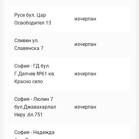
Русе бул. Цар
изчерпан
Освободител 13
Сливен ул.
изчерпан
Славянска 7
София - ГД бул.
Г.Делчев №61 кв.
изчерпан
Красно село
София - Люлин 7
бул.Джавахарлал
изчерпан
Неру ,бл.751
София - Надежда