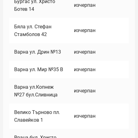
Бургас ул. Христо
изчерпан
Ботев 14
Бяла ул. Стефан
изчерпан
Стамболов 42
Варна ул. Дрин №13
изчерпан
Варна ул. Мир №35 В
изчерпан
Варна ул.Копнеж
изчерпан
№27 бул.Сливница
Велико Търново пл.
изчерпан
Славейков 1
Враца бул. Христо