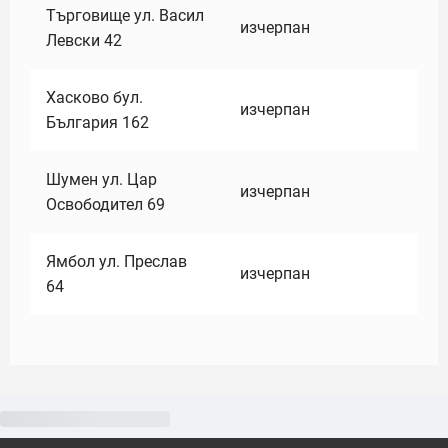
Търговище ул. Васил
изчерпан
Левски 42
Хасково бул.
изчерпан
България 162
Шумен ул. Цар
изчерпан
Освободител 69
Ямбол ул. Преслав
изчерпан
64