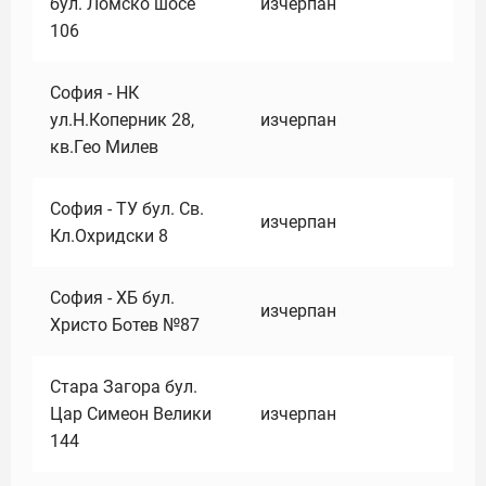
бул. Ломско шосе
изчерпан
106
София - НК
ул.Н.Коперник 28,
изчерпан
кв.Гео Милев
София - ТУ бул. Св.
изчерпан
Кл.Охридски 8
София - ХБ бул.
изчерпан
Христо Ботев №87
Стара Загора бул.
Цар Симеон Велики
изчерпан
144