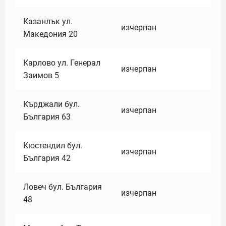
Казанлък ул.
изчерпан
Македония 20
Карлово ул. Генерал
изчерпан
Заимов 5
Кърджали бул.
изчерпан
България 63
Кюстендил бул.
изчерпан
България 42
Ловеч бул. България
изчерпан
48