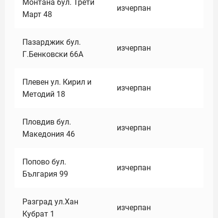
Монтана бул. Трети
изчерпан
Март 48
Пазарджик бул.
изчерпан
Г.Бенковски 66А
Плевен ул. Кирил и
изчерпан
Методий 18
Пловдив бул.
изчерпан
Македония 46
Попово бул.
изчерпан
България 99
Разград ул.Хан
изчерпан
Кубрат 1