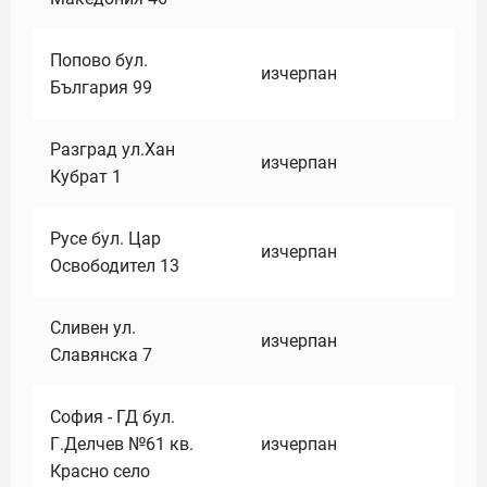
Попово бул.
изчерпан
България 99
Разград ул.Хан
изчерпан
Кубрат 1
Русе бул. Цар
изчерпан
Освободител 13
Сливен ул.
изчерпан
Славянска 7
София - ГД бул.
Г.Делчев №61 кв.
изчерпан
Красно село