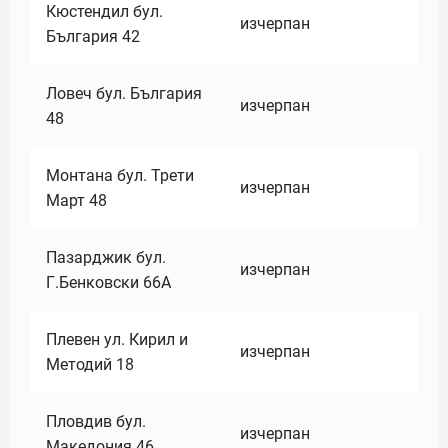
Кюстендил бул.
изчерпан
България 42
Ловеч бул. България
изчерпан
48
Монтана бул. Трети
изчерпан
Март 48
Пазарджик бул.
изчерпан
Г.Бенковски 66А
Плевен ул. Кирил и
изчерпан
Методий 18
Пловдив бул.
изчерпан
Македония 46