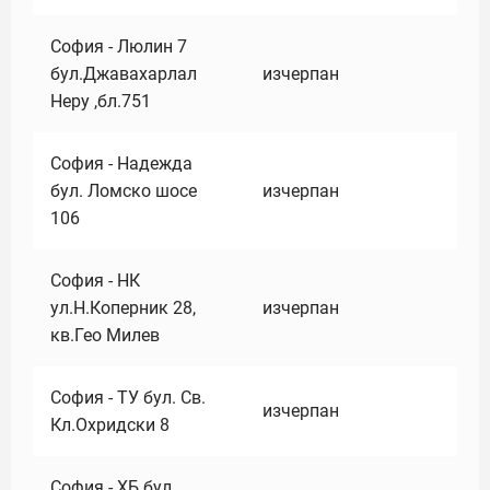
София - Люлин 7
бул.Джавахарлал
изчерпан
Неру ,бл.751
София - Надежда
бул. Ломско шосе
изчерпан
106
София - НК
ул.Н.Коперник 28,
изчерпан
кв.Гео Милев
София - ТУ бул. Св.
изчерпан
Кл.Охридски 8
София - ХБ бул.