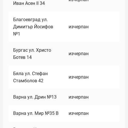
Иван Асен II 34
Благоевград ул.
Димитър Йосифов
изчерпан
№1
Бургас ул. Христо
изчерпан
Ботев 14
Бяла ул. Стефан
изчерпан
Стамболов 42
Варна ул. Дрин №13
изчерпан
Варна ул. Мир №35 В
изчерпан