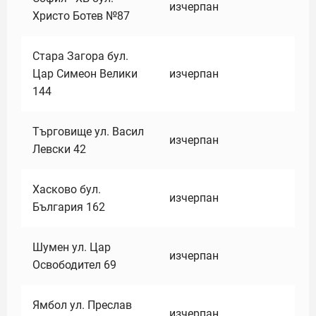
изчерпан
Христо Ботев №87
Стара Загора бул.
Цар Симеон Велики
изчерпан
144
Търговище ул. Васил
изчерпан
Левски 42
Хасково бул.
изчерпан
България 162
Шумен ул. Цар
изчерпан
Освободител 69
Ямбол ул. Преслав
изчерпан