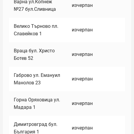
Варна ул.Копнеж
изчерпан
№27 бул.Сливница
Велико Търново пл.
изчерпан
Славейков 1
Враца бул. Христо
изчерпан
Ботев 52
Габрово ул. Емануил
изчерпан
Манолов 23
Горна Оряховица ул.
изчерпан
Мадара 1
Димитровград бул.
изчерпан
България 1