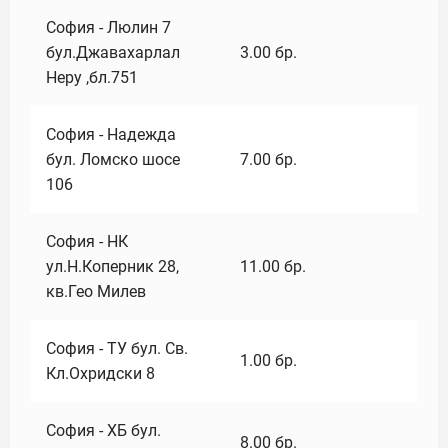
София - Люлин 7
бул.Джавахарлал
3.00
бр.
Неру ,бл.751
София - Надежда
бул. Ломско шосе
7.00
бр.
106
София - НК
ул.Н.Коперник 28,
11.00
бр.
кв.Гео Милев
София - ТУ бул. Св.
1.00
бр.
Кл.Охридски 8
София - ХБ бул.
8.00
бр.