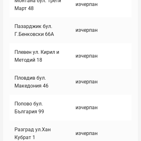
Монтана бул. Трети
изчерпан
Март 48
Пазарджик бул.
изчерпан
Г.Бенковски 66А
Плевен ул. Кирил и
изчерпан
Методий 18
Пловдив бул.
изчерпан
Македония 46
Попово бул.
изчерпан
България 99
Разград ул.Хан
изчерпан
Кубрат 1