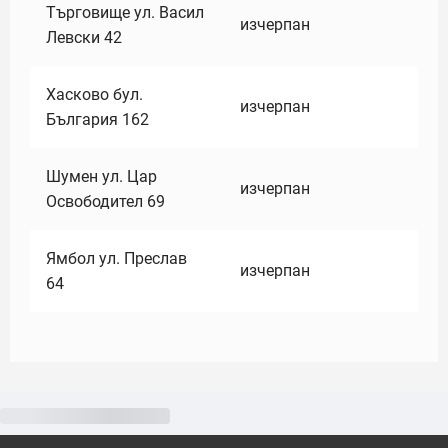
Търговище ул. Васил
изчерпан
Левски 42
Хасково бул.
изчерпан
България 162
Шумен ул. Цар
изчерпан
Освободител 69
Ямбол ул. Преслав
изчерпан
64