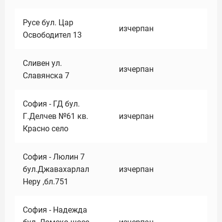
Русе бул. Цар
изчерпан
Освободител 13
Сливен ул.
изчерпан
Славянска 7
София - ГД бул.
Г.Делчев №61 кв.
изчерпан
Красно село
София - Люлин 7
бул.Джавахарлал
изчерпан
Неру ,бл.751
София - Надежда