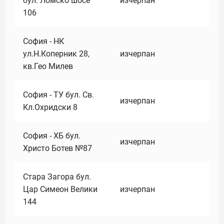
бул. Ломско шосе
изчерпан
106
София - НК
ул.Н.Коперник 28,
изчерпан
кв.Гео Милев
София - ТУ бул. Св.
изчерпан
Кл.Охридски 8
София - ХБ бул.
изчерпан
Христо Ботев №87
Стара Загора бул.
Цар Симеон Велики
изчерпан
144