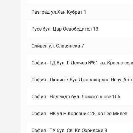
Разград ул.Хан Кубрат 1
Русе бул. Цар Освободител 13
Сливен ул. Славянска 7
София - ГД бул. Г.Делчев №61 кв. Красно сел
София - Люлин 7 бул.Джавахарлал Неру ,бл.
София - Надежда бул. Ломско шосе 106
София - НК ул.Н.Коперник 28, кв.Гео Милев
София - ТУ бул. Св. Кл.Охридски 8