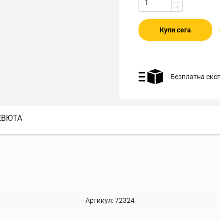
Купи сега
Безплатна екс
ЕВЮТА
Артикул:
72324