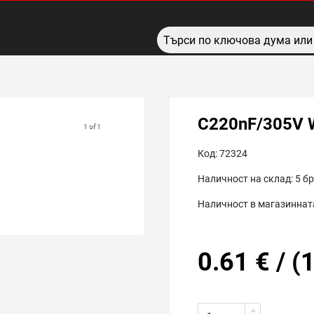
C220nF/305V
1 of 1
Код:
72324
Наличност на склад:
5
бр
Наличност в магазинната
0.61
€
/
(
1