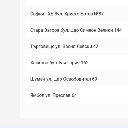
София - ХБ бул. Христо Ботев №87
Стара Загора бул. Цар Симеон Велики 144
Търговище ул. Васил Левски 42
Хасково бул. България 162
Шумен ул. Цар Освободител 69
Ямбол ул. Преслав 64