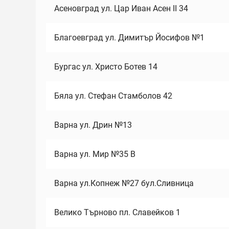
Асеновград ул. Цар Иван Асен II 34
Благоевград ул. Димитър Йосифов №1
Бургас ул. Христо Ботев 14
Бяла ул. Стефан Стамболов 42
Варна ул. Дрин №13
Варна ул. Мир №35 В
Варна ул.Копнеж №27 бул.Сливница
Велико Търново пл. Славейков 1