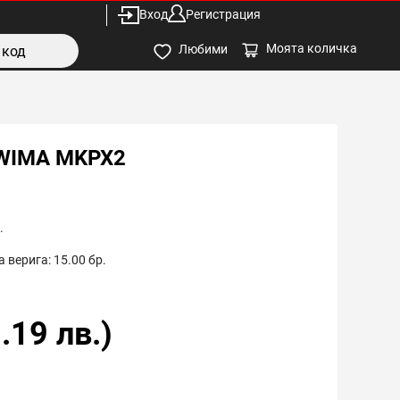
Вход
Регистрация
Моята количка
Любими
 WIMA MKPX2
.
 верига:
15.00
бр.
.19
лв.)