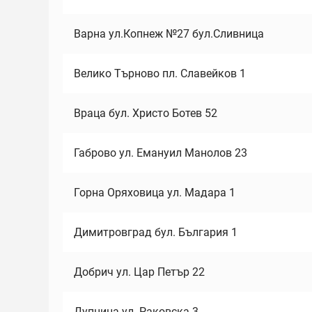
Варна ул.Копнеж №27 бул.Сливница
Велико Търново пл. Славейков 1
Враца бул. Христо Ботев 52
Габрово ул. Емануил Манолов 23
Горна Оряховица ул. Мадара 1
Димитровград бул. България 1
Добрич ул. Цар Петър 22
Дупница ул. Раковска 3