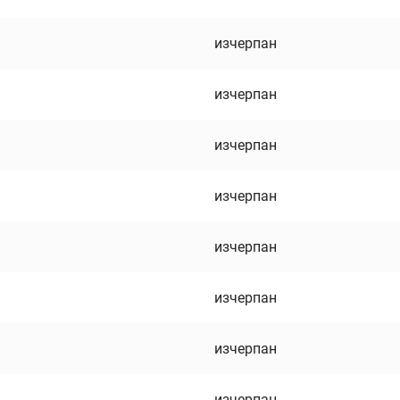
изчерпан
изчерпан
изчерпан
изчерпан
изчерпан
изчерпан
изчерпан
изчерпан