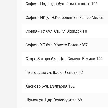
София - Надежда бул. Ломско шосе 106
София - НК ул.Н.Коперник 28, кв.Гео Милев
София - ТУ бул. Св. Кл.Охридски 8
София - ХБ бул. Христо Ботев №87
Стара Загора бул. Цар Симеон Велики 144
Търговище ул. Васил Левски 42
Хасково бул. България 162
Шумен ул. Цар Освободител 69