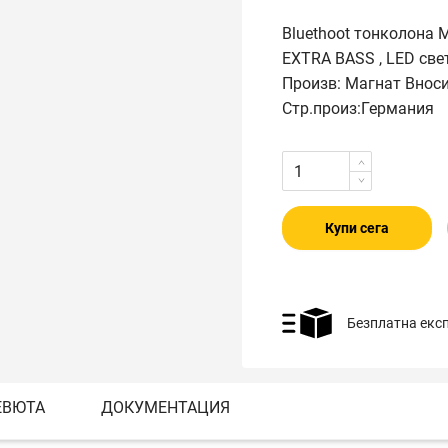
Bluethoot тонколона MA
EXTRA BASS , LED све
Произв: Магнат Внос
Стр.произ:Германия
Купи сега
Безплатна екс
ЕВЮТА
ДОКУМЕНТАЦИЯ