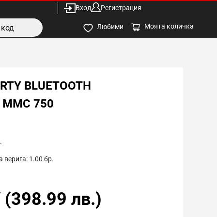
Вход
Регистрация
Моята количка
Любими
ARTY BLUETOOTH
 MMC 750
.
 верига:
1.00
бр.
/
(
398.99
лв.)