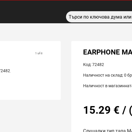
EARPHONE MA
1 of 4
Код:
72482
Наличност на склад:
0
бр
Наличност в магазинната
15.29
€
/
Слушалки тип тапа 