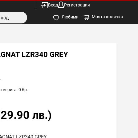
Вход
Регистрация
Моята количка
Любими
GNAT LZR340 GREY
.
 верига:
0
бр.
(
29.90
лв.)
MAGNAT LZR340 GREY