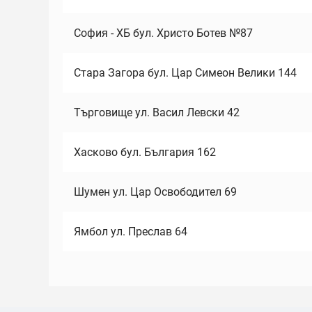
София - ХБ бул. Христо Ботев №87
Стара Загора бул. Цар Симеон Велики 144
Търговище ул. Васил Левски 42
Хасково бул. България 162
Шумен ул. Цар Освободител 69
Ямбол ул. Преслав 64