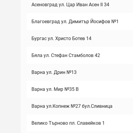
Асеновград ул. Цар Иван Асен II 34
Благоевград ул. Димитър Йосифов №1
Бургас ул. Христо Ботев 14
Бяла ул. Стефан Стамболов 42
Варна ул. Дрин №13
Варна ул. Мир №35 В
Варна ул.Копнеж №27 бул.Сливница
Велико Търново пл. Славейков 1