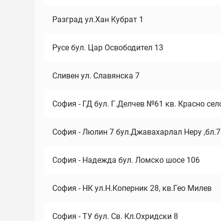
Разград ул.Хан Кубрат 1
Русе бул. Цар Освободител 13
Сливен ул. Славянска 7
София - ГД бул. Г.Делчев №61 кв. Красно сел
София - Люлин 7 бул.Джавахарлал Неру ,бл.
София - Надежда бул. Ломско шосе 106
София - НК ул.Н.Коперник 28, кв.Гео Милев
София - ТУ бул. Св. Кл.Охридски 8