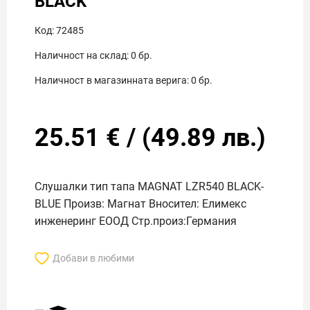
BLACK
Код:
72485
Наличност на склад:
0
бр.
Наличност в магазинната верига:
0
бр.
25.51
€
/
(
49.89
лв.)
Слушалки тип тапа MAGNAT LZR540 BLACK-
BLUE Произв: Магнат Вносител: Елимекс
инженеринг ЕООД Стр.произ:Германия
Добави в любими