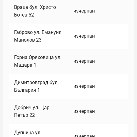
Враца бул. Христо
изчерпан
Ботев 52
Габрово ул. Емануил
изчерпан
Манолов 23
Горна Оряховица ул.
изчерпан
Мадара 1
Димитровград бул.
изчерпан
България 1
Добрич ул. Цар
изчерпан
Петър 22
Дупница ул.
изчерпан