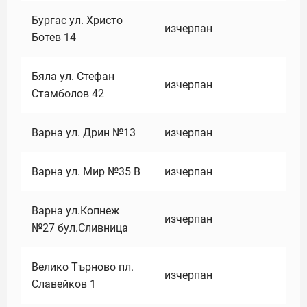
Бургас ул. Христо
изчерпан
Ботев 14
Бяла ул. Стефан
изчерпан
Стамболов 42
Варна ул. Дрин №13
изчерпан
Варна ул. Мир №35 В
изчерпан
Варна ул.Копнеж
изчерпан
№27 бул.Сливница
Велико Търново пл.
изчерпан
Славейков 1