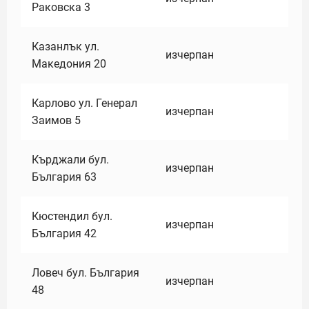
Раковска 3
Казанлък ул.
изчерпан
Македония 20
Карлово ул. Генерал
изчерпан
Заимов 5
Кърджали бул.
изчерпан
България 63
Кюстендил бул.
изчерпан
България 42
Ловеч бул. България
изчерпан
48