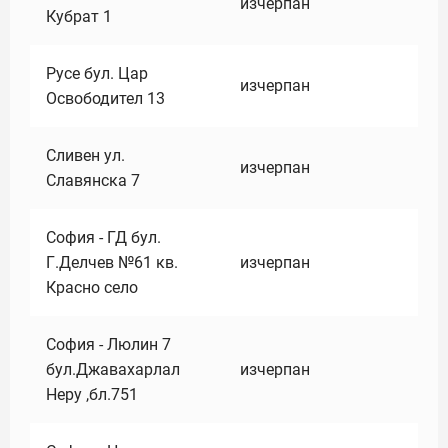
изчерпан
Кубрат 1
Русе бул. Цар
изчерпан
Освободител 13
Сливен ул.
изчерпан
Славянска 7
София - ГД бул.
Г.Делчев №61 кв.
изчерпан
Красно село
София - Люлин 7
бул.Джавахарлал
изчерпан
Неру ,бл.751