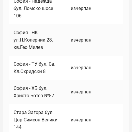
София - Надежда
бул. Ломско шосе
изчерпан
106
София - НК
ул.Н.Коперник 28,
изчерпан
кв.Гео Милев
София - ТУ бул. Св.
изчерпан
Кл.Охридски 8
София - ХБ бул.
изчерпан
Христо Ботев №87
Стара Загора бул.
Цар Симеон Велики
изчерпан
144