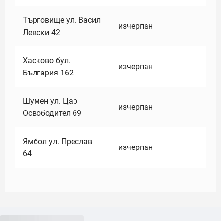
Търговище ул. Васил
изчерпан
Левски 42
Хасково бул.
изчерпан
България 162
Шумен ул. Цар
изчерпан
Освободител 69
Ямбол ул. Преслав
изчерпан
64