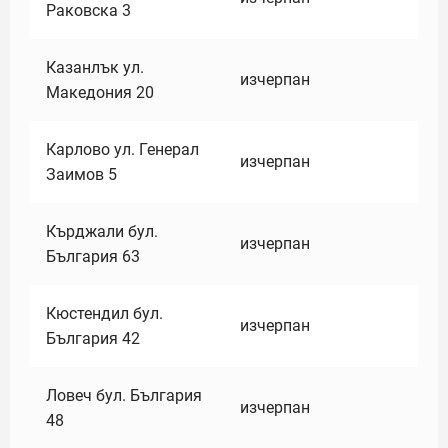
Раковска 3
Казанлък ул.
изчерпан
Македония 20
Карлово ул. Генерал
изчерпан
Заимов 5
Кърджали бул.
изчерпан
България 63
Кюстендил бул.
изчерпан
България 42
Ловеч бул. България
изчерпан
48