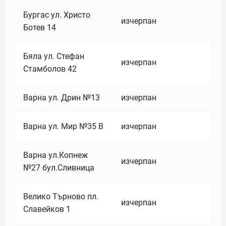
Бургас ул. Христо
изчерпан
Ботев 14
Бяла ул. Стефан
изчерпан
Стамболов 42
Варна ул. Дрин №13
изчерпан
Варна ул. Мир №35 В
изчерпан
Варна ул.Копнеж
изчерпан
№27 бул.Сливница
Велико Търново пл.
изчерпан
Славейков 1