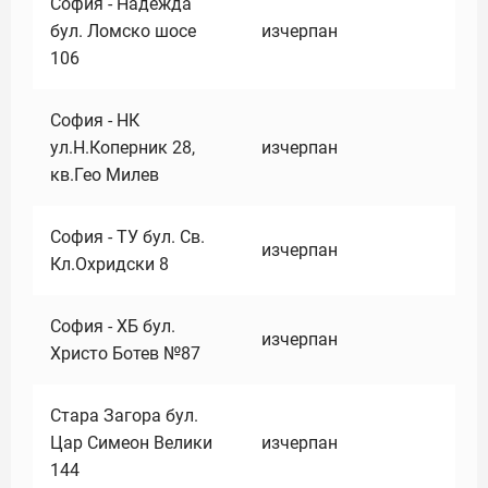
София - Надежда
бул. Ломско шосе
изчерпан
106
София - НК
ул.Н.Коперник 28,
изчерпан
кв.Гео Милев
София - ТУ бул. Св.
изчерпан
Кл.Охридски 8
София - ХБ бул.
изчерпан
Христо Ботев №87
Стара Загора бул.
Цар Симеон Велики
изчерпан
144