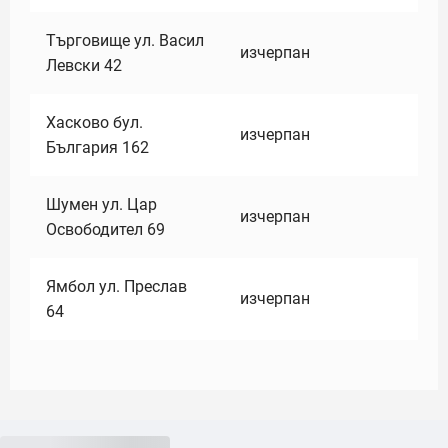
Търговище ул. Васил
изчерпан
Левски 42
Хасково бул.
изчерпан
България 162
Шумен ул. Цар
изчерпан
Освободител 69
Ямбол ул. Преслав
изчерпан
64