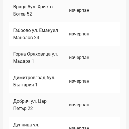
Враца бул. Христо
изчерпан
Ботев 52
Габрово ул. Емануил
изчерпан
Манолов 23
Горна Оряховица ул.
изчерпан
Мадара 1
Димитровград бул.
изчерпан
България 1
Добрич ул. Цар
изчерпан
Петър 22
Дупница ул.
изчерпан