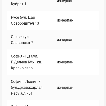
изчерпан
Кубрат 1
Русе бул. Цар
изчерпан
Освободител 13
Сливен ул.
изчерпан
Славянска 7
София - ГД бул.
Г.Делчев №61 кв.
изчерпан
Красно село
София - Люлин 7
бул.Джавахарлал
изчерпан
Неру ,бл.751