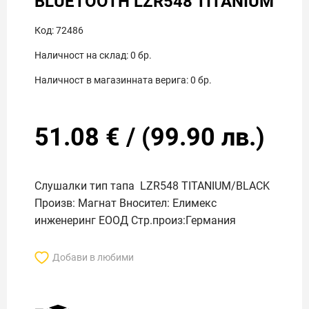
BLUETOOTH LZR548 TITANIUM
Код:
72486
Наличност на склад:
0
бр.
Наличност в магазинната верига:
0
бр.
51.08
€
/
(
99.90
лв.)
Слушалки тип тапа LZR548 TITANIUM/BLACK
Произв: Магнат Вносител: Елимекс
инженеринг ЕООД Стр.произ:Германия
Добави в любими