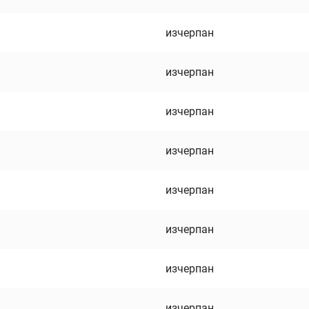
изчерпан
изчерпан
изчерпан
изчерпан
изчерпан
изчерпан
изчерпан
изчерпан