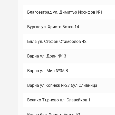
Благоевград ул. Димитър Йосифов №1
Бургас ул. Христо Ботев 14
Бяла ул. Стефан Стамболов 42
Варна ул. Дрин №13
Варна ул. Мир №35 В
Варна ул.Копнеж №27 бул.Сливница
Велико Търново пл. Славейков 1
Враца бул. Христо Ботев 52