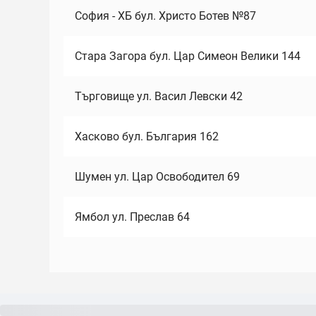
София - ХБ бул. Христо Ботев №87
Стара Загора бул. Цар Симеон Велики 144
Търговище ул. Васил Левски 42
Хасково бул. България 162
Шумен ул. Цар Освободител 69
Ямбол ул. Преслав 64