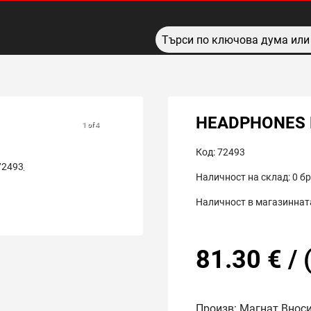
HEADPHONES 
1 of 4
Код:
72493
Наличност на склад:
0
бр
Наличност в магазинната
81.30
€
/
Произв: Магнат Внос