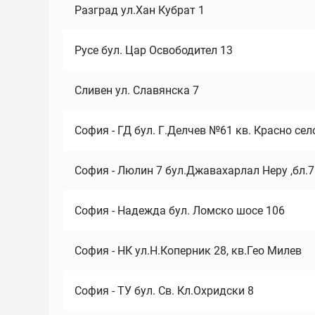
Разград ул.Хан Кубрат 1
Русе бул. Цар Освободител 13
Сливен ул. Славянска 7
София - ГД бул. Г.Делчев №61 кв. Красно сел
София - Люлин 7 бул.Джавахарлал Неру ,бл.
София - Надежда бул. Ломско шосе 106
София - НК ул.Н.Коперник 28, кв.Гео Милев
София - ТУ бул. Св. Кл.Охридски 8