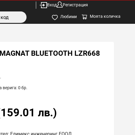
Вход
Регистрация
Моята количка
Любими
MAGNAT BLUETOOTH LZR668
.
 верига:
0
бр.
(
159.01
лв.)
ител: Елимекс инженеринг ЕООД