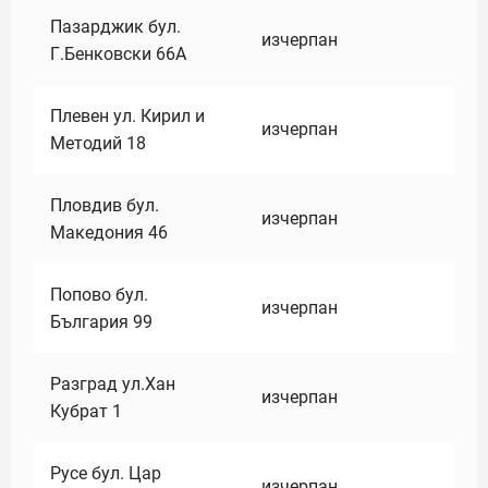
Пазарджик бул.
изчерпан
Г.Бенковски 66А
Плевен ул. Кирил и
изчерпан
Методий 18
Пловдив бул.
изчерпан
Македония 46
Попово бул.
изчерпан
България 99
Разград ул.Хан
изчерпан
Кубрат 1
Русе бул. Цар
изчерпан