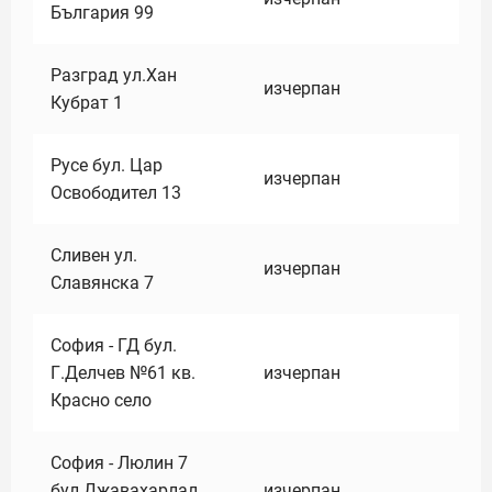
България 99
Разград ул.Хан
изчерпан
Кубрат 1
Русе бул. Цар
изчерпан
Освободител 13
Сливен ул.
изчерпан
Славянска 7
София - ГД бул.
Г.Делчев №61 кв.
изчерпан
Красно село
София - Люлин 7
бул.Джавахарлал
изчерпан