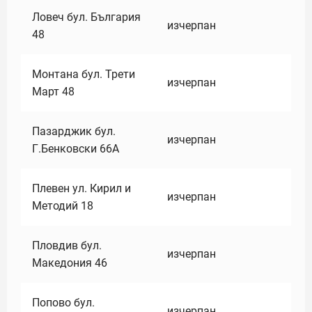
Ловеч бул. България
изчерпан
48
Монтана бул. Трети
изчерпан
Март 48
Пазарджик бул.
изчерпан
Г.Бенковски 66А
Плевен ул. Кирил и
изчерпан
Методий 18
Пловдив бул.
изчерпан
Македония 46
Попово бул.
изчерпан