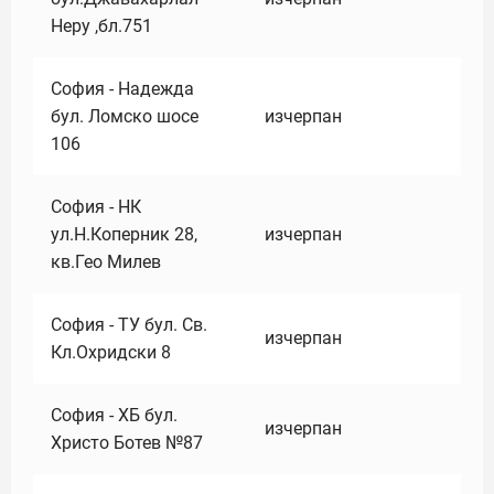
Неру ,бл.751
София - Надежда
бул. Ломско шосе
изчерпан
106
София - НК
ул.Н.Коперник 28,
изчерпан
кв.Гео Милев
София - ТУ бул. Св.
изчерпан
Кл.Охридски 8
София - ХБ бул.
изчерпан
Христо Ботев №87