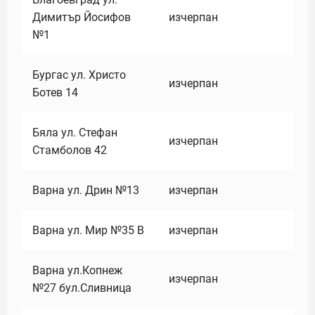
Димитър Йосифов
изчерпан
№1
Бургас ул. Христо
изчерпан
Ботев 14
Бяла ул. Стефан
изчерпан
Стамболов 42
Варна ул. Дрин №13
изчерпан
Варна ул. Мир №35 В
изчерпан
Варна ул.Копнеж
изчерпан
№27 бул.Сливница