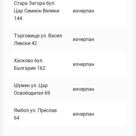
Стара Загора бул.
Цар Симеон Велики
изчерпан
144
Търговище ул. Васил
изчерпан
Левски 42
Хасково бул.
изчерпан
България 162
Шумен ул. Цар
изчерпан
Освободител 69
Ямбол ул. Преслав
изчерпан
64