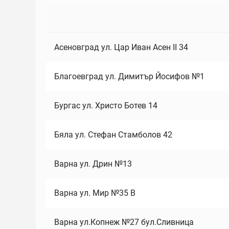
Асеновград ул. Цар Иван Асен II 34
Благоевград ул. Димитър Йосифов №1
Бургас ул. Христо Ботев 14
Бяла ул. Стефан Стамболов 42
Варна ул. Дрин №13
Варна ул. Мир №35 В
Варна ул.Копнеж №27 бул.Сливница