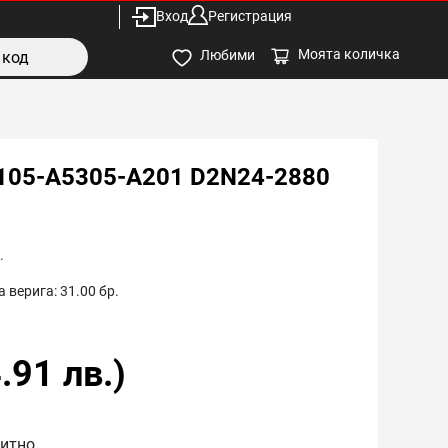
Вход
Регистрация
Моята количка
Любими
105-A5305-A201 D2N24-2880
.
 верига:
31.00
бр.
.91
лв.)
нитно