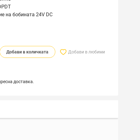
 DPDT
е на бобината 24V DC
Добави в количката
Добави в любими
пресна доставка.