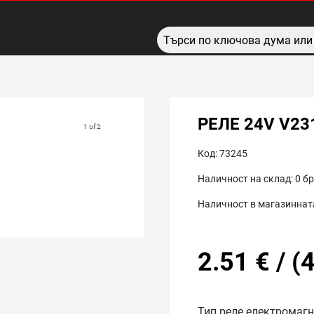
РЕЛЕ 24V V23
1 of 2
Код:
73245
Наличност на склад:
0
бр
Наличност в магазинната
2.51
€
/
(
4
Тип реле електромаг