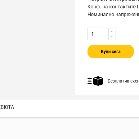
Конф. на контактите
Номинално напрежени
Купи сега
Безплатна екс
ЕВЮТА