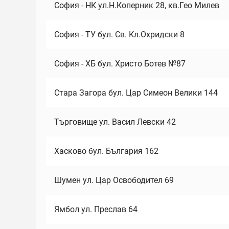
София - НК ул.Н.Коперник 28, кв.Гео Милев
София - ТУ бул. Св. Кл.Охридски 8
София - ХБ бул. Христо Ботев №87
Стара Загора бул. Цар Симеон Велики 144
Търговище ул. Васил Левски 42
Хасково бул. България 162
Шумен ул. Цар Освободител 69
Ямбол ул. Преслав 64