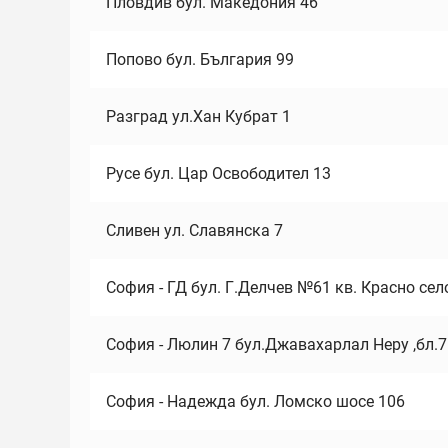
Пловдив бул. Македония 46
Попово бул. България 99
Разград ул.Хан Кубрат 1
Русе бул. Цар Освободител 13
Сливен ул. Славянска 7
София - ГД бул. Г.Делчев №61 кв. Красно сел
София - Люлин 7 бул.Джавахарлал Неру ,бл.
София - Надежда бул. Ломско шосе 106