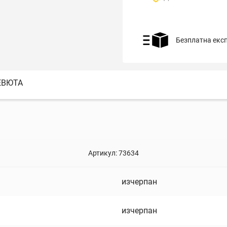
Безплатна екс
ЕВЮТА
Артикул:
73634
изчерпан
изчерпан