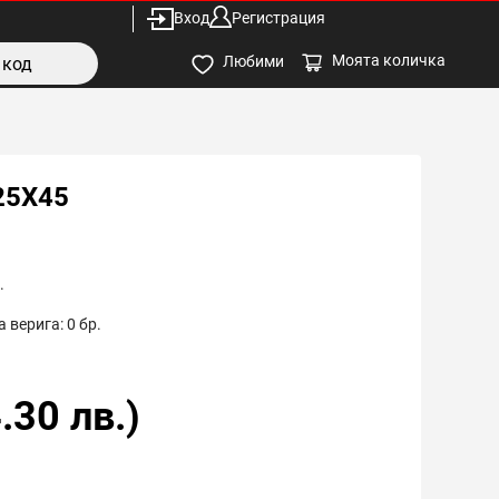
Вход
Регистрация
Моята количка
Любими
25X45
.
 верига:
0
бр.
.30
лв.)