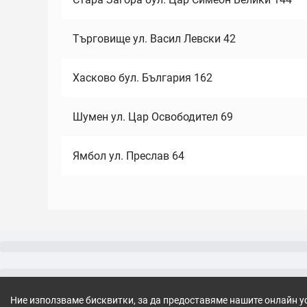
Търговище ул. Васил Левски 42
Хасково бул. България 162
Шумен ул. Цар Освободител 69
Ямбол ул. Преслав 64
Ние използваме бисквитки, за да предоставяме нашите онлайн у