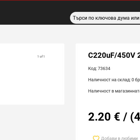
C220uF/450V 
1 of 1
Код:
73634
Наличност на склад:
0
бр
Наличност в магазинната
2.20
€
/
(
4
Добави в любими