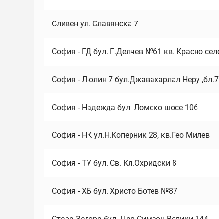
Сливен ул. Славянска 7
София - ГД бул. Г.Делчев №61 кв. Красно сел
София - Люлин 7 бул.Джавахарлал Неру ,бл.
София - Надежда бул. Ломско шосе 106
София - НК ул.Н.Коперник 28, кв.Гео Милев
София - ТУ бул. Св. Кл.Охридски 8
София - ХБ бул. Христо Ботев №87
Стара Загора бул. Цар Симеон Велики 144