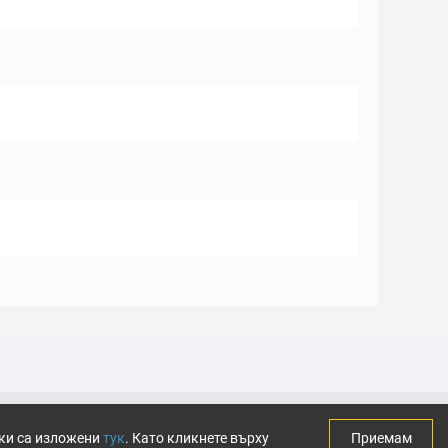
тки са изложени
тук
. Като кликнете върху
Приемам