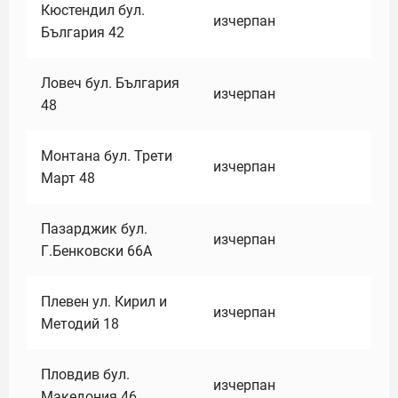
Кюстендил бул.
изчерпан
България 42
Ловеч бул. България
изчерпан
48
Монтана бул. Трети
изчерпан
Март 48
Пазарджик бул.
изчерпан
Г.Бенковски 66А
Плевен ул. Кирил и
изчерпан
Методий 18
Пловдив бул.
изчерпан
Македония 46