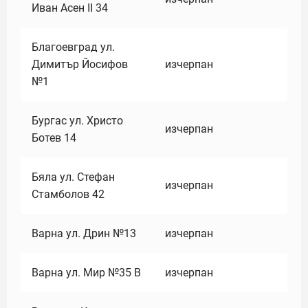
Иван Асен II 34
Благоевград ул.
Димитър Йосифов
изчерпан
№1
Бургас ул. Христо
изчерпан
Ботев 14
Бяла ул. Стефан
изчерпан
Стамболов 42
Варна ул. Дрин №13
изчерпан
Варна ул. Мир №35 В
изчерпан