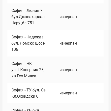
София - Люлин 7
бул.Джавахарлал
изчерпан
Неру ,бл.751
София - Надежда
бул. Ломско шосе
изчерпан
106
София - НК
ул.Н.Коперник 28,
изчерпан
кв.Гео Милев
София - ТУ бул. Св.
изчерпан
Кл.Охридски 8
София - ХБ бул.