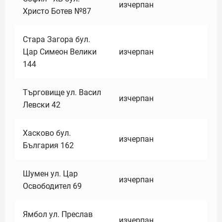
изчерпан
Христо Ботев №87
Стара Загора бул.
Цар Симеон Велики
изчерпан
144
Търговище ул. Васил
изчерпан
Левски 42
Хасково бул.
изчерпан
България 162
Шумен ул. Цар
изчерпан
Освободител 69
Ямбол ул. Преслав
изчерпан