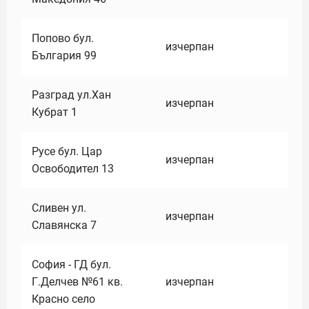
Попово бул.
изчерпан
България 99
Разград ул.Хан
изчерпан
Кубрат 1
Русе бул. Цар
изчерпан
Освободител 13
Сливен ул.
изчерпан
Славянска 7
София - ГД бул.
Г.Делчев №61 кв.
изчерпан
Красно село