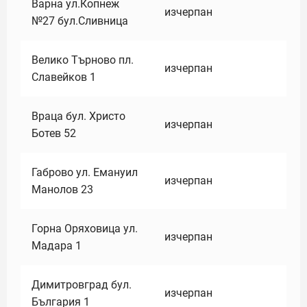
Варна ул.Копнеж
изчерпан
№27 бул.Сливница
Велико Търново пл.
изчерпан
Славейков 1
Враца бул. Христо
изчерпан
Ботев 52
Габрово ул. Емануил
изчерпан
Манолов 23
Горна Оряховица ул.
изчерпан
Мадара 1
Димитровград бул.
изчерпан
България 1